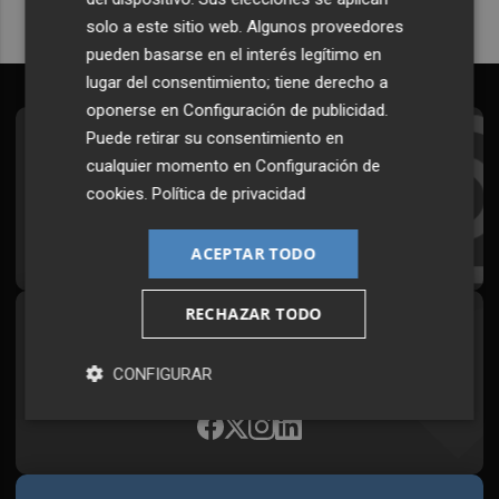
solo a este sitio web. Algunos proveedores
pueden basarse en el interés legítimo en
lugar del consentimiento; tiene derecho a
oponerse en
Configuración de publicidad
.
Puede retirar su consentimiento en
Suscríbete al Boletín
cualquier momento en
Configuración de
Todos los días a primera hora en tu email
cookies
.
Política de privacidad
¡Quiero suscribirme!
ACEPTAR TODO
RECHAZAR TODO
Síguenos en redes
Plaza Podcast, desde cualquier medio
CONFIGURAR