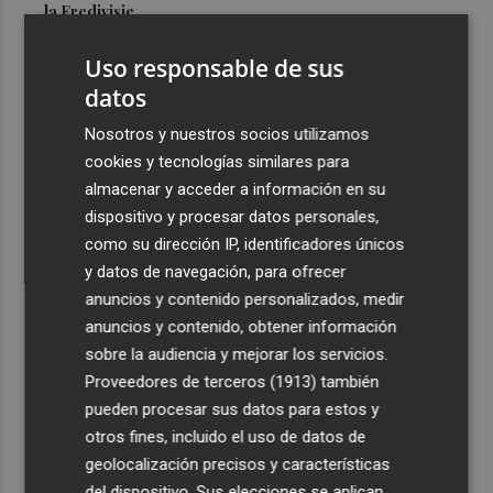
la Eredivisie
3
Entidades del Camp d'Elx reclaman más protagonismo
Uso responsable de sus
en las fiestas para la Ufece y conciertos en valenciano
datos
4
El Ibex 35 sube un 2% la primera semana de agosto tras
Nosotros y nuestros socios utilizamos
conquistar los históricos 20.000 puntos
cookies y tecnologías similares para
5
Valencia Basket abrirá la EuroLeague Women en casa
almacenar y acceder a información en su
ante Fenerbahce Opet
dispositivo y procesar datos personales,
como su dirección IP, identificadores únicos
y datos de navegación, para ofrecer
anuncios y contenido personalizados, medir
anuncios y contenido, obtener información
sobre la audiencia y mejorar los servicios.
Recibe toda la actualidad de
Proveedores de terceros (1913)
también
Plaza Podcast en tu correo
pueden procesar sus datos para estos y
otros fines, incluido el uso de datos de
Quiero suscribirme
geolocalización precisos y características
del dispositivo. Sus elecciones se aplican