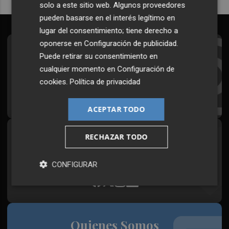
solo a este sitio web. Algunos proveedores
pueden basarse en el interés legítimo en
lugar del consentimiento; tiene derecho a
oponerse en
Configuración de publicidad
.
Suscríbete al Boletín
Puede retirar su consentimiento en
cualquier momento en
Configuración de
Todos los días a primera hora en tu email
cookies
.
Política de privacidad
¡Quiero suscribirme!
ACEPTAR TODO
RECHAZAR TODO
Síguenos en redes
Plaza Podcast, desde cualquier medio
CONFIGURAR
Quienes Somos