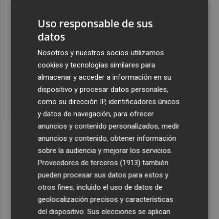
3
Mario Domínguez, a un paso del Excelsior Róterdam de
la Eredivisie
Uso responsable de sus
datos
4
Entidades del Camp d'Elx reclaman más protagonismo
en las fiestas para la Ufece y conciertos en valenciano
Nosotros y nuestros socios utilizamos
cookies y tecnologías similares para
5
El Ibex 35 sube un 2% la primera semana de agosto tras
almacenar y acceder a información en su
conquistar los históricos 20.000 puntos
dispositivo y procesar datos personales,
como su dirección IP, identificadores únicos
y datos de navegación, para ofrecer
anuncios y contenido personalizados, medir
anuncios y contenido, obtener información
Recibe toda la actualidad de
sobre la audiencia y mejorar los servicios.
Plaza Podcast en tu correo
Proveedores de terceros (1913)
también
pueden procesar sus datos para estos y
Quiero suscribirme
otros fines, incluido el uso de datos de
geolocalización precisos y características
del dispositivo. Sus elecciones se aplican