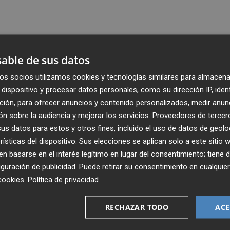
able de sus datos
os socios utilizamos cookies y tecnologías similares para almacena
dispositivo y procesar datos personales, como su dirección IP, iden
ción, para ofrecer anuncios y contenido personalizados, medir anun
n sobre la audiencia y mejorar los servicios.
Proveedores de tercer
s datos para estos y otros fines, incluido el uso de datos de geolo
rísticas del dispositivo. Sus elecciones se aplican solo a este sitio
 basarse en el interés legítimo en lugar del consentimiento; tiene 
guración de publicidad
. Puede retirar su consentimiento en cualqu
Recibe toda la actualidad de
cookies
.
Política de privacidad
Plaza Podcast en tu correo
RECHAZAR TODO
ACE