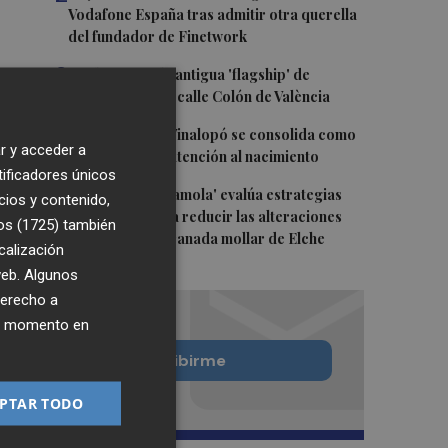
Vodafone España tras admitir otra querella
del fundador de Finetwork
3
Oysho ocupa la antigua 'flagship' de
Nespresso en la calle Colón de València
4
El Hospital del Vinalopó se consolida como
r y acceder a
referente en la atención al nacimiento
tificadores únicos
5
El proyecto 'Gramola' evalúa estrategias
cios y contenido,
sostenibles para reducir las alteraciones
os (1725)
también
internas de la granada mollar de Elche
calización
 web. Algunos
derecho a
ier momento en
Quiero suscribirme
PTAR TODO