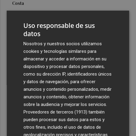
Costa
3
Más problemas en el lateral derecho: Monferrer sufre
una lesión muscular
Uso responsable de sus
4
datos
San Javier da viabilidad al nuevo contrato del transporte
urbano y a un hotel de cuatro estrellas en La Manga con
Nosotros y nuestros socios utilizamos
324 habitaciones
cookies y tecnologías similares para
5
Estos son los estrenos que abren la cartelera en agosto:
almacenar y acceder a información en su
de la comedia 'El último mono' a una nueva entrega de
dispositivo y procesar datos personales,
'La Patrulla Canina'
como su dirección IP, identificadores únicos
y datos de navegación, para ofrecer
anuncios y contenido personalizados, medir
anuncios y contenido, obtener información
sobre la audiencia y mejorar los servicios.
Proveedores de terceros (1913)
también
Recibe toda la actualidad de
pueden procesar sus datos para estos y
Plaza Podcast en tu correo
otros fines, incluido el uso de datos de
geolocalización precisos y características
Quiero suscribirme