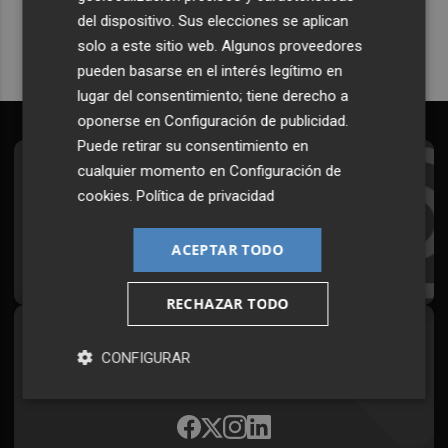
del dispositivo. Sus elecciones se aplican
solo a este sitio web. Algunos proveedores
pueden basarse en el interés legítimo en
lugar del consentimiento; tiene derecho a
oponerse en
Configuración de publicidad
.
Puede retirar su consentimiento en
cualquier momento en
Configuración de
Suscríbete al Boletín
cookies
.
Política de privacidad
Todos los días a primera hora en tu email
ACEPTAR TODO
¡Quiero suscribirme!
RECHAZAR TODO
Síguenos en redes
CONFIGURAR
Plaza Podcast, desde cualquier medio