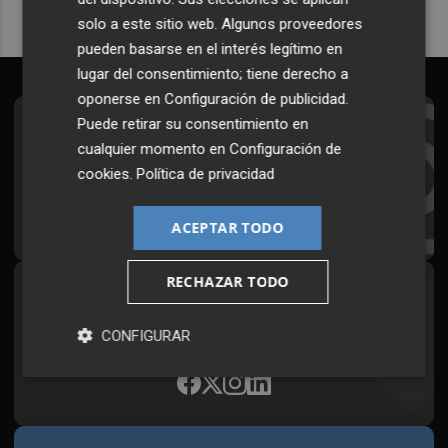
solo a este sitio web. Algunos proveedores
pueden basarse en el interés legítimo en
lugar del consentimiento; tiene derecho a
oponerse en
Configuración de publicidad
.
Puede retirar su consentimiento en
Suscríbete al Boletín
cualquier momento en
Configuración de
Todos los días a primera hora en tu email
cookies
.
Política de privacidad
¡Quiero suscribirme!
ACEPTAR TODO
RECHAZAR TODO
Síguenos en redes
Plaza Podcast, desde cualquier medio
CONFIGURAR