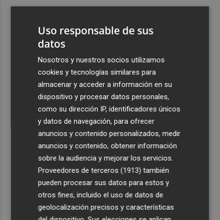
3
El Ibex 35 sube un 2% la primera semana de agosto tras
conquistar los históricos 20.000 puntos
Uso responsable de sus
4
datos
Valencia Basket abrirá la EuroLeague Women en casa
ante Fenerbahce Opet
Nosotros y nuestros socios utilizamos
5
Fin a la racha de seis macrotrasvases del Tajo al Segura:
cookies y tecnologías similares para
reducen el agua a 27 hm3 en septiembre por la caída de
almacenar y acceder a información en su
las reservas
dispositivo y procesar datos personales,
como su dirección IP, identificadores únicos
y datos de navegación, para ofrecer
anuncios y contenido personalizados, medir
anuncios y contenido, obtener información
sobre la audiencia y mejorar los servicios.
Recibe toda la actualidad de
Proveedores de terceros (1913)
también
Plaza Podcast en tu correo
pueden procesar sus datos para estos y
otros fines, incluido el uso de datos de
Quiero suscribirme
geolocalización precisos y características
del dispositivo. Sus elecciones se aplican