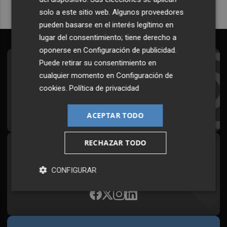
solo a este sitio web. Algunos proveedores
pueden basarse en el interés legítimo en
lugar del consentimiento; tiene derecho a
oponerse en
Configuración de publicidad
.
Puede retirar su consentimiento en
Suscríbete al Boletín
cualquier momento en
Configuración de
Todos los días a primera hora en tu email
cookies
.
Política de privacidad
¡Quiero suscribirme!
ACEPTAR TODO
RECHAZAR TODO
Síguenos en redes
Plaza Podcast, desde cualquier medio
CONFIGURAR