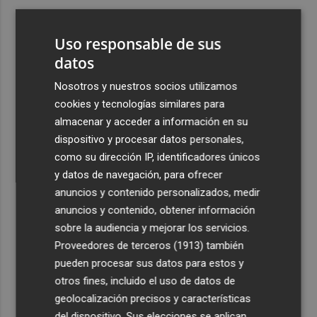
3
ViviFind, el buscador inmobiliario con IA surgido del
PCUMH, prepara sus primeras alianzas con el sector
Uso responsable de sus
4
datos
Castelló apuesta por convertir el eclipse en un referente
científico: recibirá a un gran equipo de expertos
Nosotros y nuestros socios utilizamos
5
El Villarreal anuncia a sus seis capitanes: Gerard
cookies y tecnologías similares para
Moreno, Foyth, Comesaña, Ayoze, Cardona y Logan
almacenar y acceder a información en su
Costa
dispositivo y procesar datos personales,
como su dirección IP, identificadores únicos
y datos de navegación, para ofrecer
anuncios y contenido personalizados, medir
anuncios y contenido, obtener información
sobre la audiencia y mejorar los servicios.
Recibe toda la actualidad de
Proveedores de terceros (1913)
también
Plaza Podcast en tu correo
pueden procesar sus datos para estos y
otros fines, incluido el uso de datos de
Quiero suscribirme
geolocalización precisos y características
del dispositivo. Sus elecciones se aplican