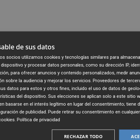
able de sus datos
os socios utilizamos cookies y tecnologías similares para almacena
dispositivo y procesar datos personales, como su dirección IP, iden
ción, para ofrecer anuncios y contenido personalizados, medir anun
n sobre la audiencia y mejorar los servicios.
Proveedores de tercer
s datos para estos y otros fines, incluido el uso de datos de geolo
rísticas del dispositivo. Sus elecciones se aplican solo a este sitio
 basarse en el interés legítimo en lugar del consentimiento; tiene 
guración de publicidad
. Puede retirar su consentimiento en cualqu
cookies
.
Política de privacidad
Recibe toda la actualidad de
Plaza Podcast en tu correo
RECHAZAR TODO
ACE