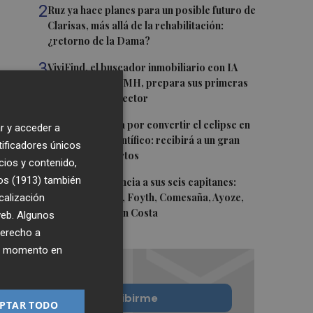
2
Ruz ya hace planes para un posible futuro de
Clarisas, más allá de la rehabilitación:
¿retorno de la Dama?
3
ViviFind, el buscador inmobiliario con IA
surgido del PCUMH, prepara sus primeras
alianzas con el sector
4
Castelló apuesta por convertir el eclipse en
r y acceder a
un referente científico: recibirá a un gran
tificadores únicos
equipo de expertos
cios y contenido,
os (1913)
5
también
El Villarreal anuncia a sus seis capitanes:
calización
Gerard Moreno, Foyth, Comesaña, Ayoze,
Cardona y Logan Costa
 web. Algunos
derecho a
ier momento en
Quiero suscribirme
PTAR TODO