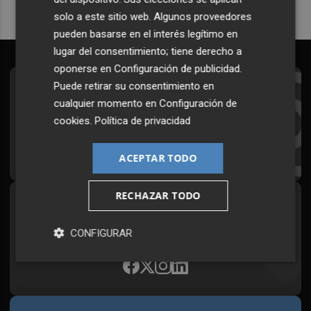
solo a este sitio web. Algunos proveedores
pueden basarse en el interés legítimo en
lugar del consentimiento; tiene derecho a
oponerse en
Configuración de publicidad
.
Puede retirar su consentimiento en
Suscríbete al Boletín
cualquier momento en
Configuración de
Todos los días a primera hora en tu email
cookies
.
Política de privacidad
¡Quiero suscribirme!
ACEPTAR TODO
RECHAZAR TODO
Síguenos en redes
Plaza Podcast, desde cualquier medio
CONFIGURAR