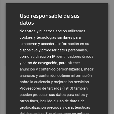
3
España amplía a siete aeropuertos, entre ellos Alicante-
Elche y Manises, los controles aleatorios a viajeros de
Uso responsable de sus
Italia
datos
4
La Biblioteca Valenciana conmemora el 750 aniversario
Nosotros y nuestros socios utilizamos
del legado de Jaume I
cookies y tecnologías similares para
5
Una gran cadena humana de cariño y reivindicación se
almacenar y acceder a información en su
vuelve a abrazar en las playas por el Mar Menor
dispositivo y procesar datos personales,
como su dirección IP, identificadores únicos
y datos de navegación, para ofrecer
anuncios y contenido personalizados, medir
anuncios y contenido, obtener información
sobre la audiencia y mejorar los servicios.
Recibe toda la actualidad de
Proveedores de terceros (1913)
también
Plaza Podcast en tu correo
pueden procesar sus datos para estos y
otros fines, incluido el uso de datos de
Quiero suscribirme
geolocalización precisos y características
del dispositivo. Sus elecciones se aplican