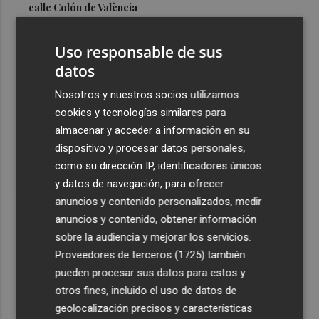
calle Colón de València
3
El Hospital del Vinalopó se consolida como referente en
Uso responsable de sus
la atención al nacimiento
datos
4
El proyecto 'Gramola' evalúa estrategias sostenibles
para reducir las alteraciones internas de la granada
Nosotros y nuestros socios utilizamos
mollar de Elche
cookies y tecnologías similares para
almacenar y acceder a información en su
5
El talento murciano conquista Cimeria: Dagnino ilustra
dispositivo y procesar datos personales,
'Aguas peligrosas' de Conan el Bárbaro
como su dirección IP, identificadores únicos
y datos de navegación, para ofrecer
anuncios y contenido personalizados, medir
anuncios y contenido, obtener información
sobre la audiencia y mejorar los servicios.
Recibe toda la actualidad de
Proveedores de terceros (1725)
también
Plaza Podcast en tu correo
pueden procesar sus datos para estos y
otros fines, incluido el uso de datos de
Quiero suscribirme
geolocalización precisos y características