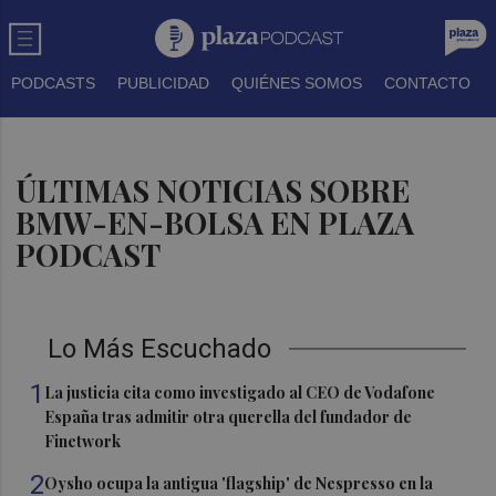
PODCASTS
PUBLICIDAD
QUIÉNES SOMOS
CONTACTO
ÚLTIMAS NOTICIAS SOBRE
BMW-EN-BOLSA EN PLAZA
PODCAST
Lo Más Escuchado
1
La justicia cita como investigado al CEO de Vodafone
España tras admitir otra querella del fundador de
Finetwork
2
Oysho ocupa la antigua 'flagship' de Nespresso en la