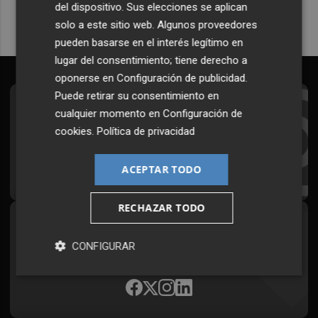
del dispositivo. Sus elecciones se aplican
solo a este sitio web. Algunos proveedores
pueden basarse en el interés legítimo en
lugar del consentimiento; tiene derecho a
oponerse en
Configuración de publicidad
.
Puede retirar su consentimiento en
Suscríbete al Boletín
cualquier momento en
Configuración de
cookies
.
Política de privacidad
Todos los días a primera hora en tu email
¡Quiero suscribirme!
ACEPTAR TODO
RECHAZAR TODO
Síguenos en redes
CONFIGURAR
Plaza Podcast, desde cualquier medio