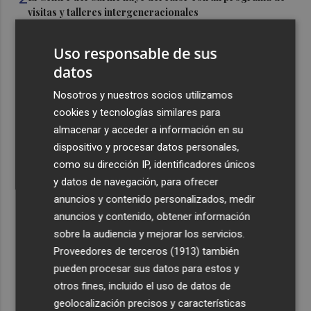
visitas y talleres intergeneracionales
3
Ferran Torres, nuevo embajador de la Comunitat
Uso responsable de sus
Valenciana: "Representa una identidad a la que jamás
datos
renunciaré"
4
Nosotros y nuestros socios utilizamos
Kiat Lim regresa a Valencia y acompaña a la plantilla en
su visita al Nou Mestalla y a la Basílica
cookies y tecnologías similares para
almacenar y acceder a información en su
5
Torrent sancionará a particulares y empresas con hasta
dispositivo y procesar datos personales,
2.000 euros por vertidos ilegales en la vía pública
como su dirección IP, identificadores únicos
y datos de navegación, para ofrecer
anuncios y contenido personalizados, medir
anuncios y contenido, obtener información
sobre la audiencia y mejorar los servicios.
Recibe toda la actualidad de
Proveedores de terceros (1913)
también
pueden procesar sus datos para estos y
Plaza Podcast en tu correo
otros fines, incluido el uso de datos de
Quiero suscribirme
geolocalización precisos y características