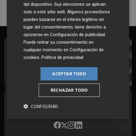
del dispositivo. Sus elecciones se aplican
solo a este sitio web. Algunos proveedores
pueden basarse en el interés legítimo en
lugar del consentimiento; tiene derecho a
oponerse en
Configuración de publicidad
.
Puede retirar su consentimiento en
Suscríbete al Boletín
cualquier momento en
Configuración de
cookies
.
Política de privacidad
Todos los días a primera hora en tu email
ACEPTAR TODO
¡Quiero suscribirme!
RECHAZAR TODO
Síguenos en redes
CONFIGURAR
Plaza Podcast, desde cualquier medio