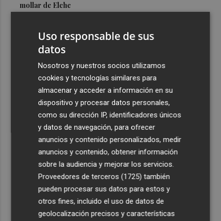
mollar de Elche
3
María Escarmiento se suma a El Kanka en el cartel del
Uso responsable de sus
festival Epicentro de Mula
datos
4
UPCT Makers culmina con éxito un catamarán para
monitorizar el Mar Menor y ya prepara un dron
Nosotros y nuestros socios utilizamos
submarino autónomo
cookies y tecnologías similares para
almacenar y acceder a información en su
5
Una batea clochinera se hunde y otra sufre daños en un
dispositivo y procesar datos personales,
incidente con un buque en el puerto de Valencia
como su dirección IP, identificadores únicos
y datos de navegación, para ofrecer
anuncios y contenido personalizados, medir
anuncios y contenido, obtener información
sobre la audiencia y mejorar los servicios.
Recibe toda la actualidad de
Proveedores de terceros (1725)
también
Plaza Podcast en tu correo
pueden procesar sus datos para estos y
otros fines, incluido el uso de datos de
Quiero suscribirme
geolocalización precisos y características