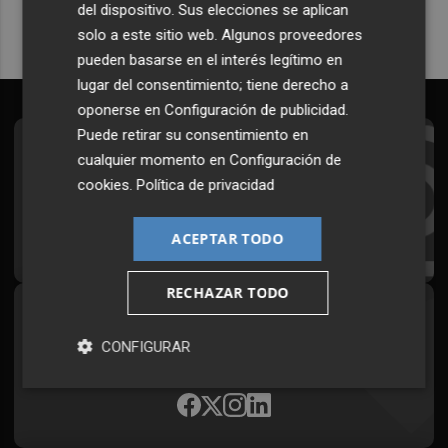
del dispositivo. Sus elecciones se aplican
solo a este sitio web. Algunos proveedores
pueden basarse en el interés legítimo en
lugar del consentimiento; tiene derecho a
oponerse en
Configuración de publicidad
.
Puede retirar su consentimiento en
Suscríbete al Boletín
cualquier momento en
Configuración de
cookies
.
Política de privacidad
Todos los días a primera hora en tu email
¡Quiero suscribirme!
ACEPTAR TODO
RECHAZAR TODO
Síguenos en redes
CONFIGURAR
Plaza Podcast, desde cualquier medio