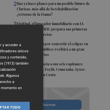
2
Ruz ya hace planes para un posible futuro de
Clarisas, más allá de la rehabilitación:
¿retorno de la Dama?
3
ViviFind, el buscador inmobiliario con IA
surgido del PCUMH, prepara sus primeras
alianzas con el sector
4
Castelló apuesta por convertir el eclipse en
r y acceder a
un referente científico: recibirá a un gran
tificadores únicos
equipo de expertos
cios y contenido,
os (1913)
5
también
El Villarreal anuncia a sus seis capitanes:
calización
Gerard Moreno, Foyth, Comesaña, Ayoze,
Cardona y Logan Costa
 web. Algunos
derecho a
ier momento en
Quiero suscribirme
PTAR TODO