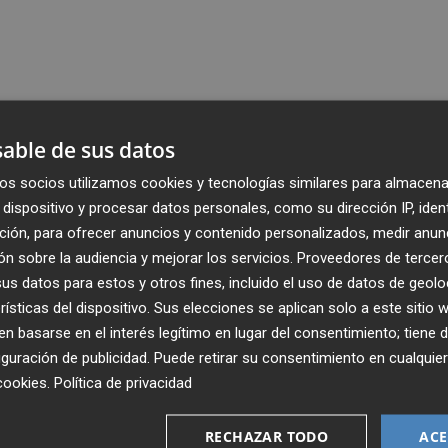
able de sus datos
os socios utilizamos cookies y tecnologías similares para almacena
dispositivo y procesar datos personales, como su dirección IP, iden
ción, para ofrecer anuncios y contenido personalizados, medir anun
n sobre la audiencia y mejorar los servicios.
Proveedores de tercer
s datos para estos y otros fines, incluido el uso de datos de geolo
rísticas del dispositivo. Sus elecciones se aplican solo a este sitio
 basarse en el interés legítimo en lugar del consentimiento; tiene 
guración de publicidad
. Puede retirar su consentimiento en cualqu
cookies
.
Política de privacidad
Recibe toda la actualidad de
Plaza Podcast en tu correo
RECHAZAR TODO
ACE