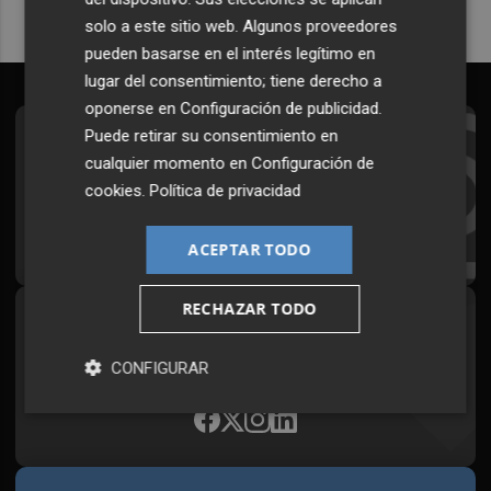
solo a este sitio web. Algunos proveedores
pueden basarse en el interés legítimo en
lugar del consentimiento; tiene derecho a
oponerse en
Configuración de publicidad
.
Puede retirar su consentimiento en
Suscríbete al Boletín
cualquier momento en
Configuración de
Todos los días a primera hora en tu email
cookies
.
Política de privacidad
¡Quiero suscribirme!
ACEPTAR TODO
RECHAZAR TODO
Síguenos en redes
Plaza Podcast, desde cualquier medio
CONFIGURAR