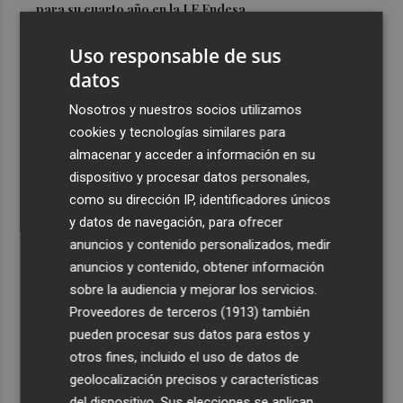
para su cuarto año en la LF Endesa
3
Ruz ya hace planes para un posible futuro de Clarisas,
Uso responsable de sus
más allá de la rehabilitación: ¿retorno de la Dama?
datos
4
ViviFind, el buscador inmobiliario con IA surgido del
Nosotros y nuestros socios utilizamos
PCUMH, prepara sus primeras alianzas con el sector
cookies y tecnologías similares para
5
Castelló apuesta por convertir el eclipse en un referente
almacenar y acceder a información en su
científico: recibirá a un gran equipo de expertos
dispositivo y procesar datos personales,
como su dirección IP, identificadores únicos
y datos de navegación, para ofrecer
anuncios y contenido personalizados, medir
anuncios y contenido, obtener información
sobre la audiencia y mejorar los servicios.
Recibe toda la actualidad de
Proveedores de terceros (1913)
también
Plaza Podcast en tu correo
pueden procesar sus datos para estos y
otros fines, incluido el uso de datos de
Quiero suscribirme
geolocalización precisos y características
del dispositivo. Sus elecciones se aplican