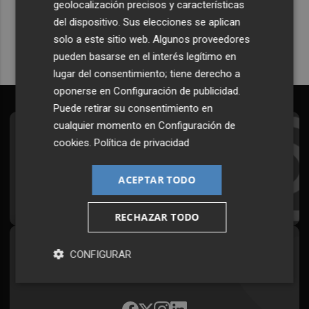
geolocalización precisos y características
Quiero suscribirme
del dispositivo. Sus elecciones se aplican
solo a este sitio web. Algunos proveedores
pueden basarse en el interés legítimo en
lugar del consentimiento; tiene derecho a
oponerse en
Configuración de publicidad
.
Puede retirar su consentimiento en
cualquier momento en
Configuración de
Suscríbete al Boletín
cookies
.
Política de privacidad
Todos los días a primera hora en tu email
ACEPTAR TODO
¡Quiero suscribirme!
RECHAZAR TODO
Síguenos en redes
CONFIGURAR
Plaza Podcast, desde cualquier medio