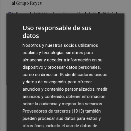
al Grupo Reyes
3
Informe del CEAM sobre el incendio de la Vall d'Uixó: la
vegetación perdió el 51% de humedad en los meses
Uso responsable de sus
previos
datos
4
La Generalitat destina 132 millones a 24 nuevas
infraestructuras sociosanitarias de mayores y personas
Nosotros y nuestros socios utilizamos
con discapacidad
cookies y tecnologías similares para
almacenar y acceder a información en su
5
La movilidad el 12 de agosto podría duplicarse por el
dispositivo y procesar datos personales,
eclipse con hasta 1,5 millones de desplazamientos
como su dirección IP, identificadores únicos
adicionales
y datos de navegación, para ofrecer
anuncios y contenido personalizados, medir
anuncios y contenido, obtener información
sobre la audiencia y mejorar los servicios.
Proveedores de terceros (1913)
también
Recibe toda la actualidad de
pueden procesar sus datos para estos y
Plaza Podcast en tu correo
otros fines, incluido el uso de datos de