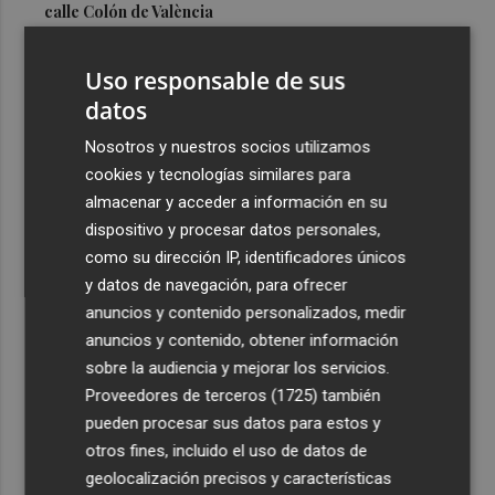
calle Colón de València
3
El Hospital del Vinalopó se consolida como referente en
Uso responsable de sus
la atención al nacimiento
datos
4
El proyecto 'Gramola' evalúa estrategias sostenibles
para reducir las alteraciones internas de la granada
Nosotros y nuestros socios utilizamos
mollar de Elche
cookies y tecnologías similares para
almacenar y acceder a información en su
5
El talento murciano conquista Cimeria: Dagnino ilustra
dispositivo y procesar datos personales,
'Aguas peligrosas' de Conan el Bárbaro
como su dirección IP, identificadores únicos
y datos de navegación, para ofrecer
anuncios y contenido personalizados, medir
anuncios y contenido, obtener información
sobre la audiencia y mejorar los servicios.
Recibe toda la actualidad de
Proveedores de terceros (1725)
también
Plaza Podcast en tu correo
pueden procesar sus datos para estos y
otros fines, incluido el uso de datos de
Quiero suscribirme
geolocalización precisos y características