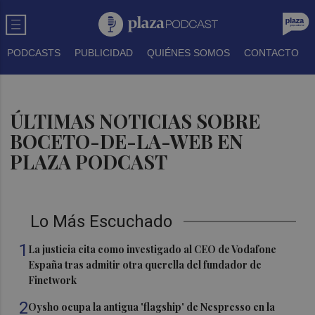
PODCASTS
PUBLICIDAD
QUIÉNES SOMOS
CONTACTO
ÚLTIMAS NOTICIAS SOBRE
BOCETO-DE-LA-WEB EN
PLAZA PODCAST
Lo Más Escuchado
1
La justicia cita como investigado al CEO de Vodafone
España tras admitir otra querella del fundador de
Finetwork
2
Oysho ocupa la antigua 'flagship' de Nespresso en la