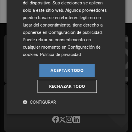
del dispositivo. Sus elecciones se aplican
solo a este sitio web. Algunos proveedores
pueden basarse en el interés legítimo en
lugar del consentimiento; tiene derecho a
oponerse en
Configuración de publicidad
.
Puede retirar su consentimiento en
Suscríbete al Boletín
cualquier momento en
Configuración de
cookies
.
Política de privacidad
Todos los días a primera hora en tu email
¡Quiero suscribirme!
ACEPTAR TODO
RECHAZAR TODO
Síguenos en redes
CONFIGURAR
Plaza Podcast, desde cualquier medio