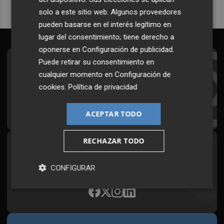
solo a este sitio web. Algunos proveedores
pueden basarse en el interés legítimo en
lugar del consentimiento; tiene derecho a
oponerse en
Configuración de publicidad
.
Puede retirar su consentimiento en
Suscríbete al Boletín
cualquier momento en
Configuración de
Todos los días a primera hora en tu email
cookies
.
Política de privacidad
¡Quiero suscribirme!
ACEPTAR TODO
RECHAZAR TODO
Síguenos en redes
Plaza Podcast, desde cualquier medio
CONFIGURAR