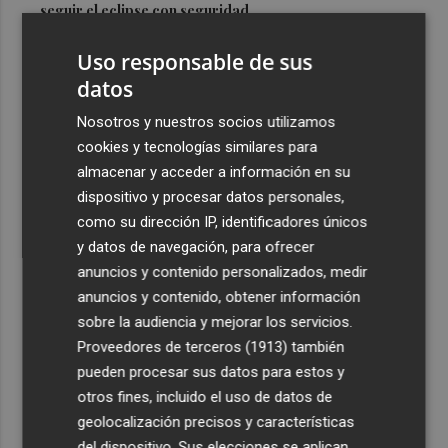
seguir el eclipse con seguridad
3
Jorge Martín logra su primera 'pole position' en
Uso responsable de sus
Silverstone, con nuevo récord
datos
4
Carmen Ortí: "Me gustaría ser la consellera que ha
Nosotros y nuestros socios utilizamos
estimulado el cariño por el valenciano"
cookies y tecnologías similares para
5
Un gol de Bardeli decide el duelo entre el Levante y su
almacenar y acceder a información en su
filial (1-0)
dispositivo y procesar datos personales,
como su dirección IP, identificadores únicos
y datos de navegación, para ofrecer
anuncios y contenido personalizados, medir
anuncios y contenido, obtener información
sobre la audiencia y mejorar los servicios.
Recibe toda la actualidad de
Proveedores de terceros (1913)
también
Plaza Podcast en tu correo
pueden procesar sus datos para estos y
otros fines, incluido el uso de datos de
Quiero suscribirme
geolocalización precisos y características
del dispositivo. Sus elecciones se aplican