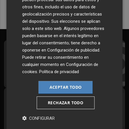
otros fines, incluido el uso de datos de
geolocalización precisos y características
del dispositivo. Sus elecciones se aplican
solo a este sitio web. Algunos proveedores
pueden basarse en el interés legítimo en
lugar del consentimiento; tiene derecho a
oponerse en
Configuración de publicidad
.
Suscríbete al Boletín
Puede retirar su consentimiento en
Todos los días a primera hora en tu email
cualquier momento en
Configuración de
cookies
.
Política de privacidad
¡Quiero suscribirme!
ACEPTAR TODO
Síguenos en redes
RECHAZAR TODO
Plaza Podcast, desde cualquier medio
CONFIGURAR