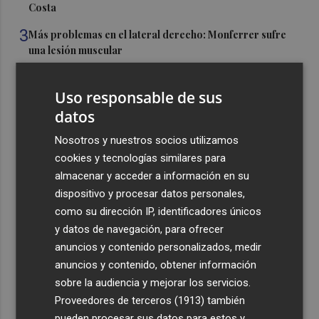
Costa
3
Más problemas en el lateral derecho: Monferrer sufre
una lesión muscular
4
San Javier da viabilidad al nuevo contrato del transporte
urbano y a un hotel de cuatro estrellas en La Manga con
Uso responsable de sus
324 habitaciones
datos
5
Estos son los estrenos que abren la cartelera en agosto:
Nosotros y nuestros socios utilizamos
de la comedia 'El último mono' a una nueva entrega de
cookies y tecnologías similares para
'La Patrulla Canina'
almacenar y acceder a información en su
dispositivo y procesar datos personales,
como su dirección IP, identificadores únicos
y datos de navegación, para ofrecer
anuncios y contenido personalizados, medir
Recibe toda la actualidad de
anuncios y contenido, obtener información
sobre la audiencia y mejorar los servicios.
Plaza Podcast en tu correo
Proveedores de terceros (1913)
también
Quiero suscribirme
pueden procesar sus datos para estos y