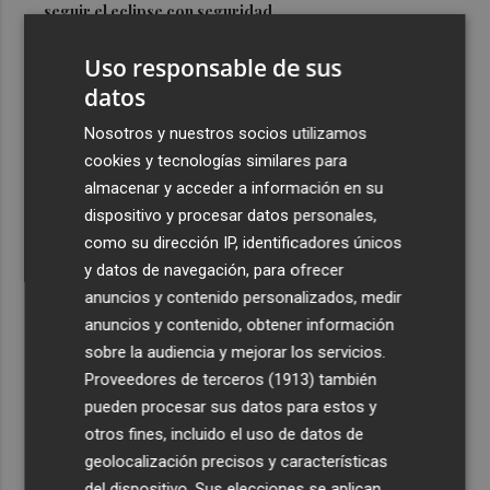
seguir el eclipse con seguridad
3
Jorge Martín logra su primera 'pole position' en
Uso responsable de sus
Silverstone, con nuevo récord
datos
4
Carmen Ortí: "Me gustaría ser la consellera que ha
Nosotros y nuestros socios utilizamos
estimulado el cariño por el valenciano"
cookies y tecnologías similares para
5
Un gol de Bardeli decide el duelo entre el Levante y su
almacenar y acceder a información en su
filial (1-0)
dispositivo y procesar datos personales,
como su dirección IP, identificadores únicos
y datos de navegación, para ofrecer
anuncios y contenido personalizados, medir
anuncios y contenido, obtener información
sobre la audiencia y mejorar los servicios.
Recibe toda la actualidad de
Proveedores de terceros (1913)
también
Plaza Podcast en tu correo
pueden procesar sus datos para estos y
otros fines, incluido el uso de datos de
Quiero suscribirme
geolocalización precisos y características
del dispositivo. Sus elecciones se aplican