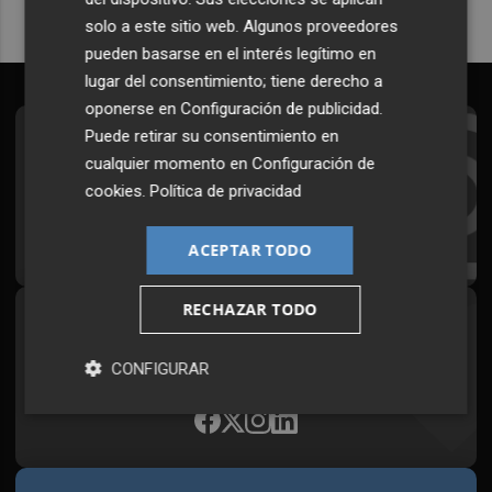
solo a este sitio web. Algunos proveedores
pueden basarse en el interés legítimo en
lugar del consentimiento; tiene derecho a
oponerse en
Configuración de publicidad
.
Puede retirar su consentimiento en
Suscríbete al Boletín
cualquier momento en
Configuración de
Todos los días a primera hora en tu email
cookies
.
Política de privacidad
¡Quiero suscribirme!
ACEPTAR TODO
RECHAZAR TODO
Síguenos en redes
Plaza Podcast, desde cualquier medio
CONFIGURAR