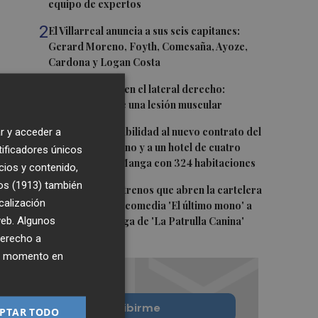
equipo de expertos
2
El Villarreal anuncia a sus seis capitanes:
Gerard Moreno, Foyth, Comesaña, Ayoze,
Cardona y Logan Costa
3
Más problemas en el lateral derecho:
Monferrer sufre una lesión muscular
4
San Javier da viabilidad al nuevo contrato del
r y acceder a
transporte urbano y a un hotel de cuatro
tificadores únicos
estrellas en La Manga con 324 habitaciones
cios y contenido,
os (1913)
también
5
Estos son los estrenos que abren la cartelera
calización
en agosto: de la comedia 'El último mono' a
 web. Algunos
una nueva entrega de 'La Patrulla Canina'
derecho a
ier momento en
Quiero suscribirme
PTAR TODO