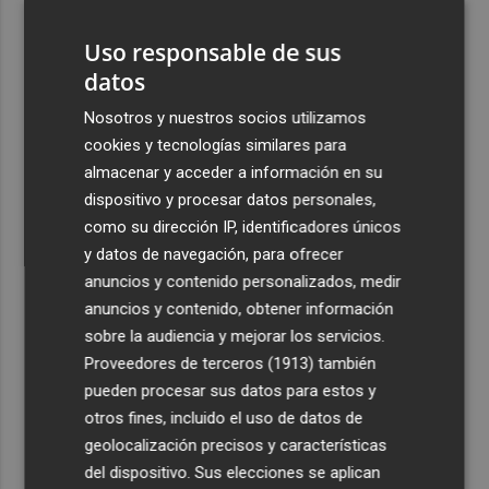
3
Oropesa ultima los preparativos para el eclipse total de
Sol y habilita cuatro puntos informativos
Uso responsable de sus
datos
4
Castelló refuerza su comercio: inyectan 800.000 euros
para la nueva campaña de bonos comerciales
Nosotros y nuestros socios utilizamos
cookies y tecnologías similares para
5
Castelló inicia la ejecución de la Manzana Albinegra con
almacenar y acceder a información en su
el traslado de las pistas de pádel junto a Castalia
dispositivo y procesar datos personales,
como su dirección IP, identificadores únicos
y datos de navegación, para ofrecer
anuncios y contenido personalizados, medir
anuncios y contenido, obtener información
Recibe toda la actualidad de
sobre la audiencia y mejorar los servicios.
Plaza Podcast en tu correo
Proveedores de terceros (1913)
también
pueden procesar sus datos para estos y
Quiero suscribirme
otros fines, incluido el uso de datos de
geolocalización precisos y características
del dispositivo. Sus elecciones se aplican