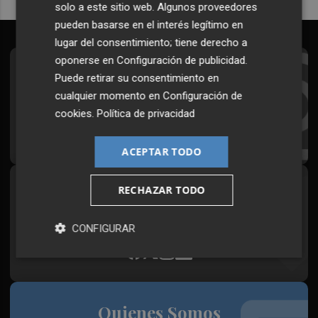
solo a este sitio web. Algunos proveedores
pueden basarse en el interés legítimo en
lugar del consentimiento; tiene derecho a
oponerse en
Configuración de publicidad
.
Suscríbete al Boletín
Puede retirar su consentimiento en
cualquier momento en
Configuración de
Todos los días a primera hora en tu email
cookies
.
Política de privacidad
¡Quiero suscribirme!
ACEPTAR TODO
RECHAZAR TODO
Síguenos en redes
Plaza Podcast, desde cualquier medio
CONFIGURAR
Quienes Somos