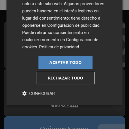
solo a este sitio web. Algunos proveedores
pueden basarse en el interés legítimo en
lugar del consentimiento; tiene derecho a
oponerse en
Configuración de publicidad
.
Suscríbete al Boletín
Puede retirar su consentimiento en
cualquier momento en
Configuración de
Todos los días a primera hora en tu email
cookies
.
Política de privacidad
¡Quiero suscribirme!
ACEPTAR TODO
RECHAZAR TODO
Síguenos en redes
Plaza Podcast, desde cualquier medio
CONFIGURAR
Quienes Somos