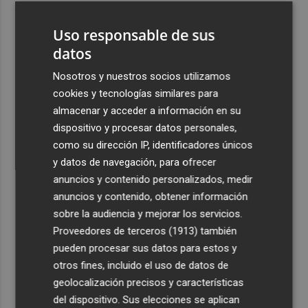
3
La Región de Murcia es la cuarta provincia que más
Uso responsable de sus
exporta a África: Marruecos, el primer destino
datos
4
La Región de Murcia celebra la Semana de la Juventud
con cinco días de actividades
Nosotros y nuestros socios utilizamos
cookies y tecnologías similares para
5
El coste de la vivienda: 1.338 € netos al mes, el salario
almacenar y acceder a información en su
mínimo para poder comprar una vivienda en Castellón
dispositivo y procesar datos personales,
como su dirección IP, identificadores únicos
y datos de navegación, para ofrecer
anuncios y contenido personalizados, medir
anuncios y contenido, obtener información
Recibe toda la actualidad de
sobre la audiencia y mejorar los servicios.
Proveedores de terceros (1913)
también
Plaza Podcast en tu correo
pueden procesar sus datos para estos y
Quiero suscribirme
otros fines, incluido el uso de datos de
geolocalización precisos y características
del dispositivo. Sus elecciones se aplican