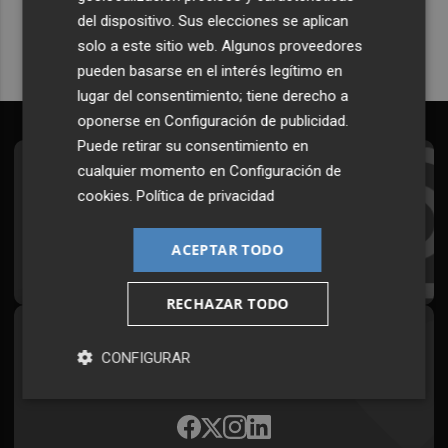
del dispositivo. Sus elecciones se aplican
solo a este sitio web. Algunos proveedores
pueden basarse en el interés legítimo en
lugar del consentimiento; tiene derecho a
oponerse en
Configuración de publicidad
.
Puede retirar su consentimiento en
cualquier momento en
Configuración de
Suscríbete al Boletín
cookies
.
Política de privacidad
Todos los días a primera hora en tu email
ACEPTAR TODO
¡Quiero suscribirme!
RECHAZAR TODO
Síguenos en redes
CONFIGURAR
Plaza Podcast, desde cualquier medio