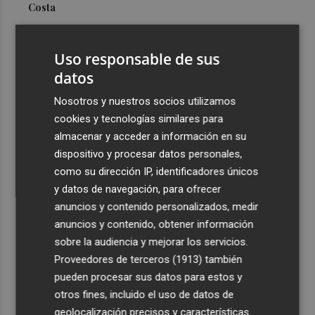
Costa
3
Más problemas en el lateral derecho: Monferrer sufre
una lesión muscular
Uso responsable de sus
4
datos
San Javier da viabilidad al nuevo contrato del transporte
urbano y a un hotel de cuatro estrellas en La Manga con
Nosotros y nuestros socios utilizamos
324 habitaciones
cookies y tecnologías similares para
5
Estos son los estrenos que abren la cartelera en agosto:
almacenar y acceder a información en su
de la comedia 'El último mono' a una nueva entrega de
dispositivo y procesar datos personales,
'La Patrulla Canina'
como su dirección IP, identificadores únicos
y datos de navegación, para ofrecer
anuncios y contenido personalizados, medir
anuncios y contenido, obtener información
sobre la audiencia y mejorar los servicios.
Proveedores de terceros (1913)
también
Recibe toda la actualidad de
pueden procesar sus datos para estos y
Plaza Podcast en tu correo
otros fines, incluido el uso de datos de
geolocalización precisos y características
Quiero suscribirme