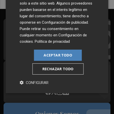
solo a este sitio web. Algunos proveedores
pueden basarse en el interés legítimo en
lugar del consentimiento; tiene derecho a
oponerse en
Configuración de publicidad
.
Suscríbete al Boletín
Puede retirar su consentimiento en
cualquier momento en
Configuración de
Todos los días a primera hora en tu email
cookies
.
Política de privacidad
¡Quiero suscribirme!
ACEPTAR TODO
RECHAZAR TODO
Síguenos en redes
Plaza Podcast, desde cualquier medio
CONFIGURAR
Quienes Somos