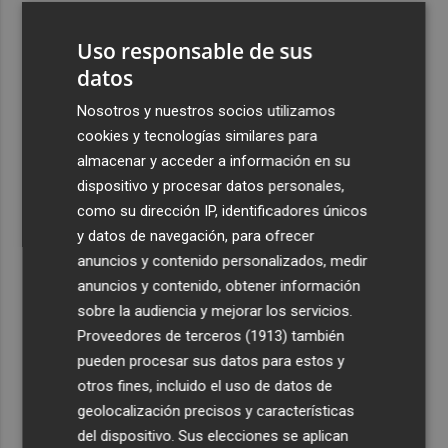
3
Valencia Basket incorpora a Oumar Ballo, que jugará la
Uso responsable de sus
próxima temporada cedido en Galatasaray
datos
4
David Cubillas regresa al Castellón
Nosotros y nuestros socios utilizamos
cookies y tecnologías similares para
5
Teulada Moraira cierra temporalmente la playa del
almacenar y acceder a información en su
Portet por vertidos fecales
dispositivo y procesar datos personales,
como su dirección IP, identificadores únicos
y datos de navegación, para ofrecer
anuncios y contenido personalizados, medir
anuncios y contenido, obtener información
Recibe toda la actualidad de
sobre la audiencia y mejorar los servicios.
Proveedores de terceros (1913)
también
Plaza Podcast en tu correo
pueden procesar sus datos para estos y
Quiero suscribirme
otros fines, incluido el uso de datos de
geolocalización precisos y características
del dispositivo. Sus elecciones se aplican