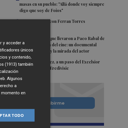
masas en su pueblo: "Allá donde voy siempre
digo que soy de Foios"
3
Foios se vuelca con Ferran Torres
4
Las '200 vidas' que llevaron a Paco Rabal de
r y acceder a
Águilas a la cima del cine: un documental
tificadores únicos
recupera la voz y la mirada del actor
cios y contenido,
5
Mario Domínguez, a un paso del Excelsior
os (1913)
también
Róterdam de la Eredivisie
calización
 web. Algunos
derecho a
ier momento en
Quiero suscribirme
PTAR TODO