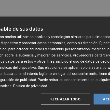
able de sus datos
os socios utilizamos cookies y tecnologías similares para almacena
dispositivo y procesar datos personales, como su dirección IP, iden
ción, para ofrecer anuncios y contenido personalizados, medir anun
n sobre la audiencia y mejorar los servicios.
Proveedores de tercer
s datos para estos y otros fines, incluido el uso de datos de geolo
rísticas del dispositivo. Sus elecciones se aplican solo a este sitio
 basarse en el interés legítimo en lugar del consentimiento; tiene 
guración de publicidad
. Puede retirar su consentimiento en cualqu
Recibe toda la actualidad de
cookies
.
Política de privacidad
Plaza Podcast en tu correo
RECHAZAR TODO
ACE