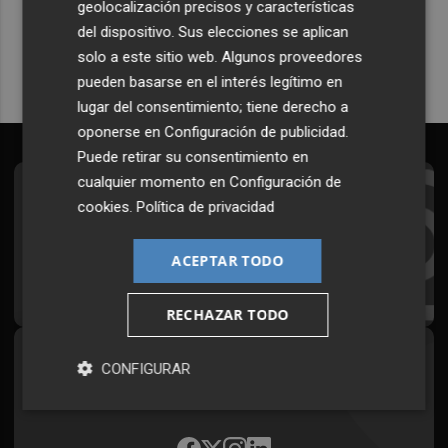
geolocalización precisos y características
Quiero suscribirme
del dispositivo. Sus elecciones se aplican
solo a este sitio web. Algunos proveedores
pueden basarse en el interés legítimo en
lugar del consentimiento; tiene derecho a
oponerse en
Configuración de publicidad
.
Puede retirar su consentimiento en
cualquier momento en
Configuración de
Suscríbete al Boletín
cookies
.
Política de privacidad
Todos los días a primera hora en tu email
ACEPTAR TODO
¡Quiero suscribirme!
RECHAZAR TODO
Síguenos en redes
CONFIGURAR
Plaza Podcast, desde cualquier medio