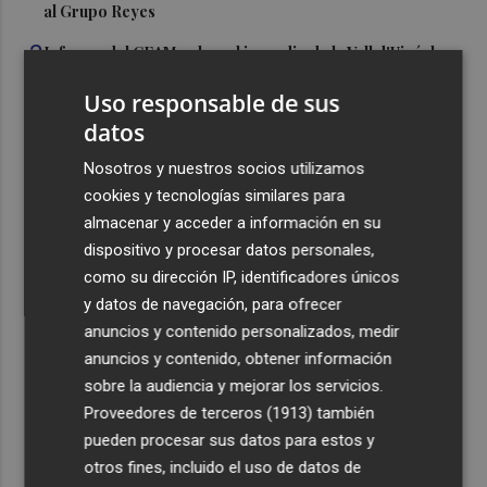
al Grupo Reyes
3
Informe del CEAM sobre el incendio de la Vall d'Uixó: la
vegetación perdió el 51% de humedad en los meses
Uso responsable de sus
previos
datos
4
La Generalitat destina 132 millones a 24 nuevas
infraestructuras sociosanitarias de mayores y personas
Nosotros y nuestros socios utilizamos
con discapacidad
cookies y tecnologías similares para
almacenar y acceder a información en su
5
La movilidad el 12 de agosto podría duplicarse por el
dispositivo y procesar datos personales,
eclipse con hasta 1,5 millones de desplazamientos
como su dirección IP, identificadores únicos
adicionales
y datos de navegación, para ofrecer
anuncios y contenido personalizados, medir
anuncios y contenido, obtener información
sobre la audiencia y mejorar los servicios.
Proveedores de terceros (1913)
también
Recibe toda la actualidad de
pueden procesar sus datos para estos y
Plaza Podcast en tu correo
otros fines, incluido el uso de datos de