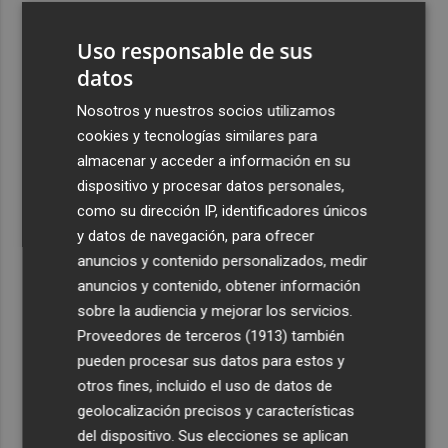
3
Valencia Basket incorpora a Oumar Ballo, que jugará la
Uso responsable de sus
próxima temporada cedido en Galatasaray
datos
4
David Cubillas regresa al Castellón
Nosotros y nuestros socios utilizamos
cookies y tecnologías similares para
5
Teulada Moraira cierra temporalmente la playa del
almacenar y acceder a información en su
Portet por vertidos fecales
dispositivo y procesar datos personales,
como su dirección IP, identificadores únicos
y datos de navegación, para ofrecer
anuncios y contenido personalizados, medir
anuncios y contenido, obtener información
Recibe toda la actualidad de
sobre la audiencia y mejorar los servicios.
Proveedores de terceros (1913)
también
Plaza Podcast en tu correo
pueden procesar sus datos para estos y
Quiero suscribirme
otros fines, incluido el uso de datos de
geolocalización precisos y características
del dispositivo. Sus elecciones se aplican