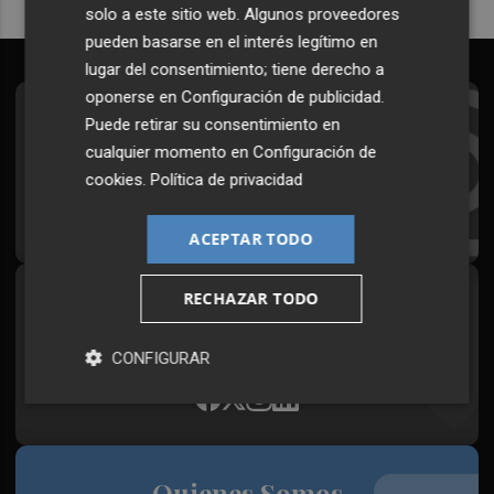
solo a este sitio web. Algunos proveedores
pueden basarse en el interés legítimo en
lugar del consentimiento; tiene derecho a
oponerse en
Configuración de publicidad
.
Suscríbete al Boletín
Puede retirar su consentimiento en
cualquier momento en
Configuración de
Todos los días a primera hora en tu email
cookies
.
Política de privacidad
¡Quiero suscribirme!
ACEPTAR TODO
RECHAZAR TODO
Síguenos en redes
Plaza Podcast, desde cualquier medio
CONFIGURAR
Quienes Somos