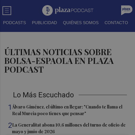
PODCASTS
PUBLICIDAD
QUIÉNES SOMOS
CONTACTO
ÚLTIMAS NOTICIAS SOBRE
BOLSA-ESPAOLA EN PLAZA
PODCAST
Lo Más Escuchado
1
Álvaro Giménez, el último en llegar: "Cuando te llama el
Real Murcia poco tienes que pensar"
2
La Generalitat abona 10,6 millones del turno de oficio de
mayo y junio de 2026