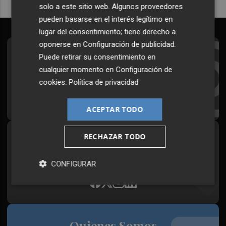
solo a este sitio web. Algunos proveedores
pueden basarse en el interés legítimo en
lugar del consentimiento; tiene derecho a
oponerse en
Configuración de publicidad
.
Suscríbete al Boletín
Puede retirar su consentimiento en
cualquier momento en
Configuración de
Todos los días a primera hora en tu email
cookies
.
Política de privacidad
¡Quiero suscribirme!
ACEPTAR TODO
RECHAZAR TODO
Síguenos en redes
Plaza Podcast, desde cualquier medio
CONFIGURAR
Quienes Somos