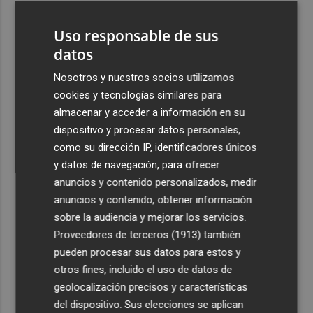
3
La Región de Murcia celebra la Semana de la Juventud
Uso responsable de sus
con cinco días de actividades
datos
4
La Todolella recibe 340.000 euros del Consell para
reabrir la ermita de Sant Cristòfol tras su cierre en 2021
Nosotros y nuestros socios utilizamos
cookies y tecnologías similares para
5
El Xixo Xixero llena de tradición y ambiente la Playa
almacenar y acceder a información en su
Casablanca de Almenara
dispositivo y procesar datos personales,
como su dirección IP, identificadores únicos
y datos de navegación, para ofrecer
anuncios y contenido personalizados, medir
anuncios y contenido, obtener información
Recibe toda la actualidad de
sobre la audiencia y mejorar los servicios.
Proveedores de terceros (1913)
también
Plaza Podcast en tu correo
pueden procesar sus datos para estos y
Quiero suscribirme
otros fines, incluido el uso de datos de
geolocalización precisos y características
del dispositivo. Sus elecciones se aplican