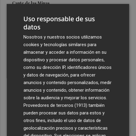
Cante de las Minas
3
El Castell de l'Olla de Altea 2026, en imágenes
Uso responsable de sus
datos
4
El Villarreal pone el broche de oro a la pretemporada
Nosotros y nuestros socios utilizamos
con una victoria contra el Galatasaray
cookies y tecnologías similares para
5
Kiat Lim preside por primera vez un partido en Mestalla
almacenar y acceder a información en su
dispositivo y procesar datos personales,
como su dirección IP, identificadores únicos
y datos de navegación, para ofrecer
anuncios y contenido personalizados, medir
anuncios y contenido, obtener información
sobre la audiencia y mejorar los servicios.
Recibe toda la actualidad de
Proveedores de terceros (1913)
también
Plaza Podcast en tu correo
pueden procesar sus datos para estos y
otros fines, incluido el uso de datos de
Quiero suscribirme
geolocalización precisos y características
del dispositivo. Sus elecciones se aplican