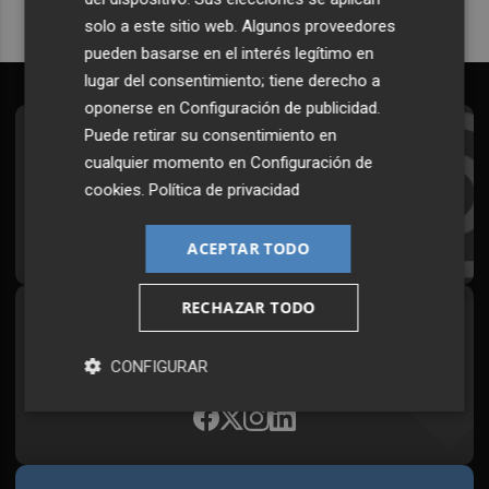
solo a este sitio web. Algunos proveedores
pueden basarse en el interés legítimo en
lugar del consentimiento; tiene derecho a
oponerse en
Configuración de publicidad
.
Puede retirar su consentimiento en
Suscríbete al Boletín
cualquier momento en
Configuración de
Todos los días a primera hora en tu email
cookies
.
Política de privacidad
¡Quiero suscribirme!
ACEPTAR TODO
RECHAZAR TODO
Síguenos en redes
Plaza Podcast, desde cualquier medio
CONFIGURAR