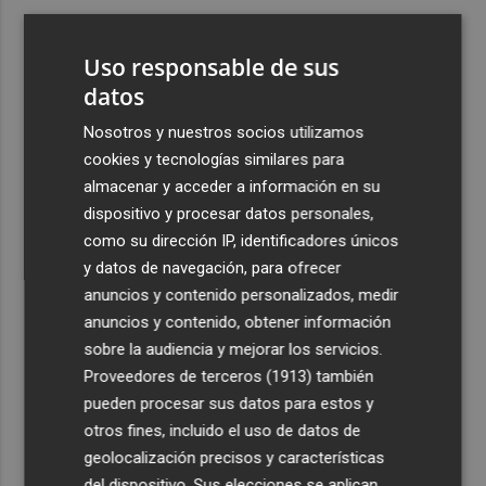
3
Ferran Torres, recibido con un baño de masas en su
pueblo: "Allá donde voy siempre digo que soy de Foios"
Uso responsable de sus
4
datos
Foios se vuelca con Ferran Torres
Nosotros y nuestros socios utilizamos
5
Las '200 vidas' que llevaron a Paco Rabal de Águilas a la
cookies y tecnologías similares para
cima del cine: un documental recupera la voz y la mirada
almacenar y acceder a información en su
del actor
dispositivo y procesar datos personales,
como su dirección IP, identificadores únicos
y datos de navegación, para ofrecer
anuncios y contenido personalizados, medir
anuncios y contenido, obtener información
sobre la audiencia y mejorar los servicios.
Recibe toda la actualidad de
Proveedores de terceros (1913)
también
Plaza Podcast en tu correo
pueden procesar sus datos para estos y
otros fines, incluido el uso de datos de
Quiero suscribirme
geolocalización precisos y características
del dispositivo. Sus elecciones se aplican