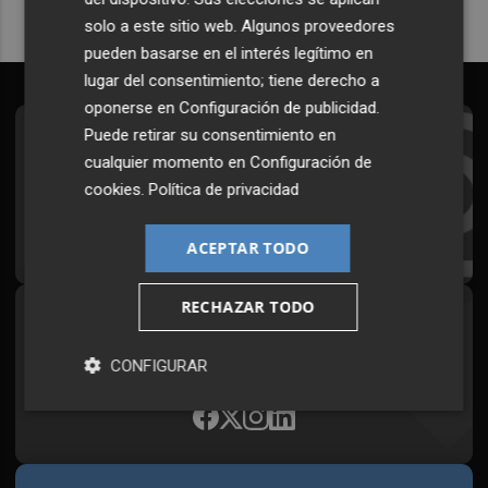
solo a este sitio web. Algunos proveedores
pueden basarse en el interés legítimo en
lugar del consentimiento; tiene derecho a
oponerse en
Configuración de publicidad
.
Puede retirar su consentimiento en
Suscríbete al Boletín
cualquier momento en
Configuración de
Todos los días a primera hora en tu email
cookies
.
Política de privacidad
¡Quiero suscribirme!
ACEPTAR TODO
RECHAZAR TODO
Síguenos en redes
Plaza Podcast, desde cualquier medio
CONFIGURAR