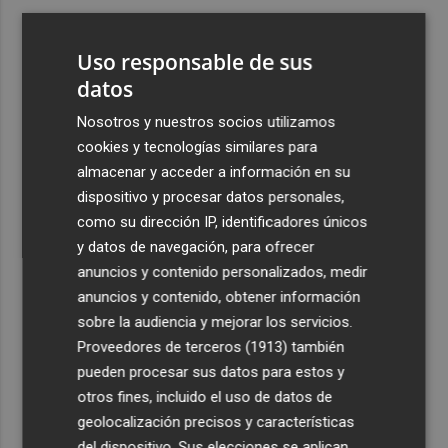
3
ViviFind, el buscador inmobiliario con IA surgido del
PCUMH, prepara sus primeras alianzas con el sector
Uso responsable de sus
4
datos
Castelló apuesta por convertir el eclipse en un referente
científico: recibirá a un gran equipo de expertos
Nosotros y nuestros socios utilizamos
5
El Villarreal anuncia a sus seis capitanes: Gerard
cookies y tecnologías similares para
Moreno, Foyth, Comesaña, Ayoze, Cardona y Logan
almacenar y acceder a información en su
Costa
dispositivo y procesar datos personales,
como su dirección IP, identificadores únicos
y datos de navegación, para ofrecer
anuncios y contenido personalizados, medir
anuncios y contenido, obtener información
sobre la audiencia y mejorar los servicios.
Recibe toda la actualidad de
Proveedores de terceros (1913)
también
Plaza Podcast en tu correo
pueden procesar sus datos para estos y
otros fines, incluido el uso de datos de
Quiero suscribirme
geolocalización precisos y características
del dispositivo. Sus elecciones se aplican