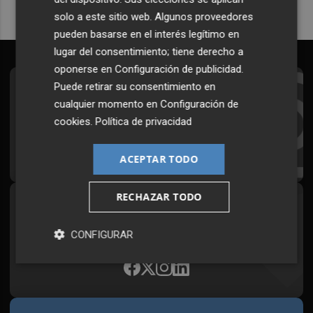
solo a este sitio web. Algunos proveedores
pueden basarse en el interés legítimo en
lugar del consentimiento; tiene derecho a
oponerse en
Configuración de publicidad
.
Puede retirar su consentimiento en
Suscríbete al Boletín
cualquier momento en
Configuración de
Todos los días a primera hora en tu email
cookies
.
Política de privacidad
¡Quiero suscribirme!
ACEPTAR TODO
RECHAZAR TODO
Síguenos en redes
Plaza Podcast, desde cualquier medio
CONFIGURAR