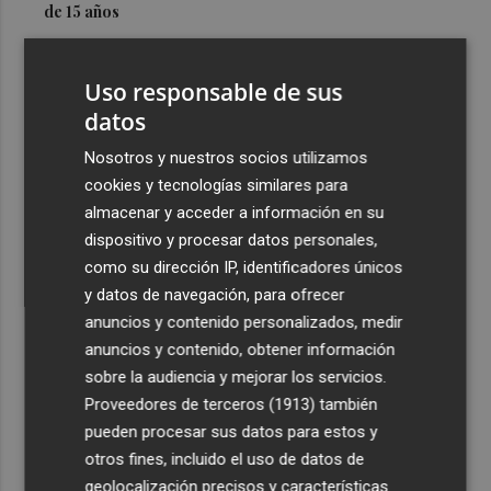
de 15 años
3
Simó destaca el impulso del Gobierno al alquiler
asequible en Castelló frente "a los pisos de 200.000
Uso responsable de sus
euros de Carrasco"
datos
4
Castelló adjudica a Civicons por 600.500 euros las
Nosotros y nuestros socios utilizamos
obras de reforma de la tenencia de alcaldía sur
cookies y tecnologías similares para
5
Castelló acelera el montaje de la infraestructura en las
almacenar y acceder a información en su
playas y el Planetari del eclipse para convertirlo en "un
dispositivo y procesar datos personales,
evento histórico"
como su dirección IP, identificadores únicos
y datos de navegación, para ofrecer
anuncios y contenido personalizados, medir
anuncios y contenido, obtener información
sobre la audiencia y mejorar los servicios.
Proveedores de terceros (1913)
también
Recibe toda la actualidad de
pueden procesar sus datos para estos y
Plaza Podcast en tu correo
otros fines, incluido el uso de datos de
geolocalización precisos y características
Quiero suscribirme