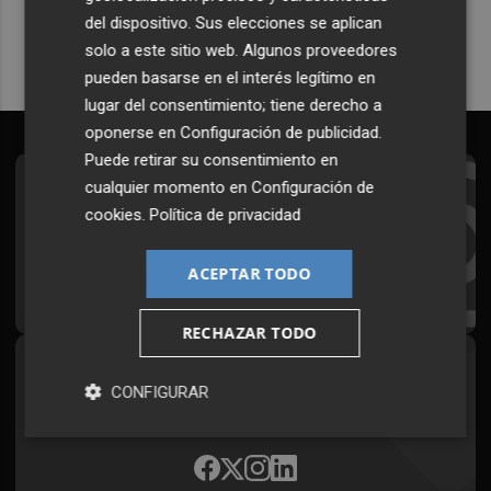
del dispositivo. Sus elecciones se aplican
solo a este sitio web. Algunos proveedores
pueden basarse en el interés legítimo en
lugar del consentimiento; tiene derecho a
oponerse en
Configuración de publicidad
.
Puede retirar su consentimiento en
cualquier momento en
Configuración de
Suscríbete al Boletín
cookies
.
Política de privacidad
Todos los días a primera hora en tu email
ACEPTAR TODO
¡Quiero suscribirme!
RECHAZAR TODO
Síguenos en redes
CONFIGURAR
Plaza Podcast, desde cualquier medio