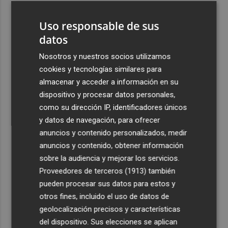
3
Kiat Lim regresa a Valencia y acompaña a la plantilla en
Uso responsable de sus
su visita al Nou Mestalla y a la Basílica
datos
4
Torrent sancionará a particulares y empresas con hasta
2.000 euros por vertidos ilegales en la vía pública
Nosotros y nuestros socios utilizamos
cookies y tecnologías similares para
5
La Diputación abona los 300.000 euros que han servido
almacenar y acceder a información en su
para restaurar el campanario de la Colegiata de Gandia
dispositivo y procesar datos personales,
como su dirección IP, identificadores únicos
y datos de navegación, para ofrecer
anuncios y contenido personalizados, medir
anuncios y contenido, obtener información
Recibe toda la actualidad de
sobre la audiencia y mejorar los servicios.
Proveedores de terceros (1913)
también
Plaza Podcast en tu correo
pueden procesar sus datos para estos y
Quiero suscribirme
otros fines, incluido el uso de datos de
geolocalización precisos y características
del dispositivo. Sus elecciones se aplican