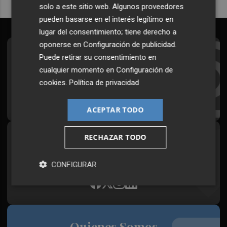
solo a este sitio web. Algunos proveedores
pueden basarse en el interés legítimo en
lugar del consentimiento; tiene derecho a
oponerse en
Configuración de publicidad
.
Suscríbete al Boletín
Puede retirar su consentimiento en
cualquier momento en
Configuración de
Todos los días a primera hora en tu email
cookies
.
Política de privacidad
¡Quiero suscribirme!
ACEPTAR TODO
RECHAZAR TODO
Síguenos en redes
Plaza Podcast, desde cualquier medio
CONFIGURAR
Quienes Somos