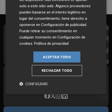
solo a este sitio web. Algunos proveedores
pueden basarse en el interés legítimo en
lugar del consentimiento; tiene derecho a
oponerse en
Configuración de publicidad
.
Puede retirar su consentimiento en
Suscríbete al Boletín
cualquier momento en
Configuración de
Todos los días a primera hora en tu email
cookies
.
Política de privacidad
¡Quiero suscribirme!
ACEPTAR TODO
RECHAZAR TODO
Síguenos en redes
Plaza Podcast, desde cualquier medio
CONFIGURAR