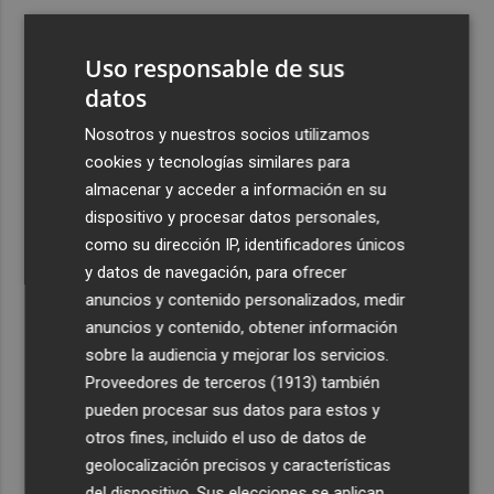
3
CaixaBank aumenta la dotación de las becas para el
alumnado de escuelas de música a 275.000 euros en el
Uso responsable de sus
curso 2026-2027
datos
4
Tesla y SpaceX invertirán 14.500 millones para
Nosotros y nuestros socios utilizamos
construir la planta de fabricación de chips Terafab
cookies y tecnologías similares para
5
El Villarreal realiza su tradicional ofrenda a la Mare de
almacenar y acceder a información en su
Déu de Gràcia y Sant Pasqual Baylón
dispositivo y procesar datos personales,
como su dirección IP, identificadores únicos
y datos de navegación, para ofrecer
anuncios y contenido personalizados, medir
anuncios y contenido, obtener información
sobre la audiencia y mejorar los servicios.
Recibe toda la actualidad de
Proveedores de terceros (1913)
también
Plaza Podcast en tu correo
pueden procesar sus datos para estos y
otros fines, incluido el uso de datos de
Quiero suscribirme
geolocalización precisos y características
del dispositivo. Sus elecciones se aplican