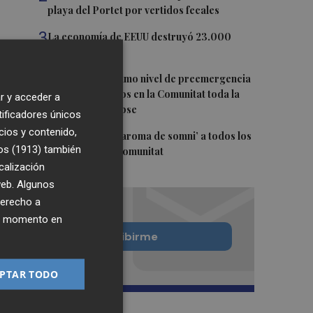
playa del Portet por vertidos fecales
3
La economía de EEUU destruyó 23.000
empleos en julio
4
Activado el máximo nivel de preemergencia
frente a incendios en la Comunitat toda la
r y acceder a
jornada del eclipse
tificadores únicos
cios y contenido,
5
Bétera lleva su ‘aroma de somni’ a todos los
os (1913)
también
rincones de la Comunitat
calización
 web. Algunos
derecho a
ier momento en
Quiero suscribirme
PTAR TODO