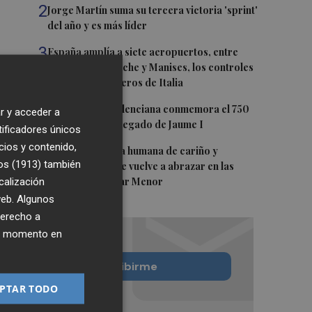
2
Jorge Martín suma su tercera victoria 'sprint'
del año y es más líder
3
España amplía a siete aeropuertos, entre
ellos Alicante-Elche y Manises, los controles
aleatorios a viajeros de Italia
4
La Biblioteca Valenciana conmemora el 750
r y acceder a
aniversario del legado de Jaume I
tificadores únicos
cios y contenido,
5
Una gran cadena humana de cariño y
os (1913)
también
reivindicación se vuelve a abrazar en las
calización
playas por el Mar Menor
 web. Algunos
derecho a
ier momento en
Quiero suscribirme
PTAR TODO