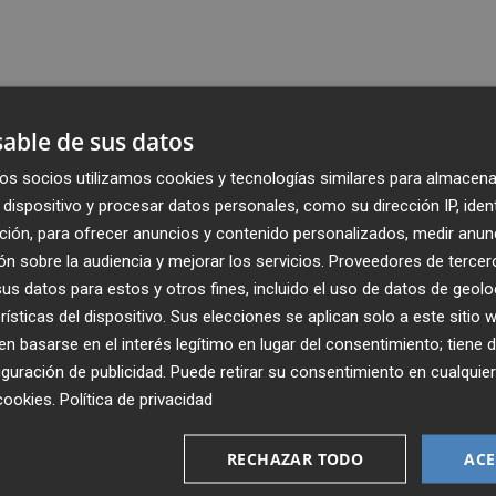
able de sus datos
os socios utilizamos cookies y tecnologías similares para almacena
dispositivo y procesar datos personales, como su dirección IP, iden
ción, para ofrecer anuncios y contenido personalizados, medir anun
n sobre la audiencia y mejorar los servicios.
Proveedores de tercer
s datos para estos y otros fines, incluido el uso de datos de geolo
rísticas del dispositivo. Sus elecciones se aplican solo a este sitio
 basarse en el interés legítimo en lugar del consentimiento; tiene 
guración de publicidad
. Puede retirar su consentimiento en cualqu
Recibe toda la actualidad de
cookies
.
Política de privacidad
Plaza Podcast en tu correo
RECHAZAR TODO
ACE