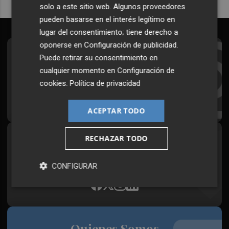
solo a este sitio web. Algunos proveedores
pueden basarse en el interés legítimo en
lugar del consentimiento; tiene derecho a
oponerse en
Configuración de publicidad
.
Suscríbete al Boletín
Puede retirar su consentimiento en
cualquier momento en
Configuración de
Todos los días a primera hora en tu email
cookies
.
Política de privacidad
¡Quiero suscribirme!
ACEPTAR TODO
RECHAZAR TODO
Síguenos en redes
Plaza Podcast, desde cualquier medio
CONFIGURAR
Quienes Somos