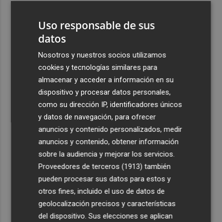
3
La Región de Murcia es la cuarta provincia que más
Uso responsable de sus
exporta a África: Marruecos, el primer destino
datos
4
La Región de Murcia celebra la Semana de la Juventud
con cinco días de actividades
Nosotros y nuestros socios utilizamos
cookies y tecnologías similares para
5
El coste de la vivienda: 1.338 € netos al mes, el salario
almacenar y acceder a información en su
mínimo para poder comprar una vivienda en Castellón
dispositivo y procesar datos personales,
como su dirección IP, identificadores únicos
y datos de navegación, para ofrecer
anuncios y contenido personalizados, medir
anuncios y contenido, obtener información
Recibe toda la actualidad de
sobre la audiencia y mejorar los servicios.
Proveedores de terceros (1913)
también
Plaza Podcast en tu correo
pueden procesar sus datos para estos y
Quiero suscribirme
otros fines, incluido el uso de datos de
geolocalización precisos y características
del dispositivo. Sus elecciones se aplican