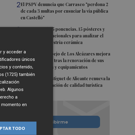
2
El PSPV denuncia que Carrasco "perdona 2
de cada 3 multas por ensuciar la vía pública
en Castelló"
3
Ignite reunirá 35 ponencias, 15 pósteres y
expertos internacionales para analizar el
futuro de la industria cerámica
r y acceder a
4
La Playa del Espejo de Los Alcázares mejora
tificadores únicos
su accesibilidad tras la renovación de sus
cios y contenido,
infraestructuras y equipamientos
os (1725)
también
5
La playa del Postiguet de Alicante renueva la
calización
máxima certificación de calidad turística
 web. Algunos
derecho a
ier momento en
Quiero suscribirme
PTAR TODO