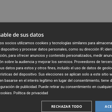
able de sus datos
os socios utilizamos cookies y tecnologías similares para almacena
dispositivo y procesar datos personales, como su dirección IP, iden
ción, para ofrecer anuncios y contenido personalizados, medir anun
n sobre la audiencia y mejorar los servicios.
Proveedores de tercer
s datos para estos y otros fines, incluido el uso de datos de geolo
rísticas del dispositivo. Sus elecciones se aplican solo a este sitio
 basarse en el interés legítimo en lugar del consentimiento; tiene 
guración de publicidad
. Puede retirar su consentimiento en cualqu
cookies
.
Política de privacidad
Recibe toda la actualidad de
Plaza Podcast en tu correo
RECHAZAR TODO
ACE