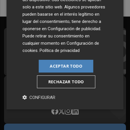
solo a este sitio web. Algunos proveedores
pueden basarse en el interés legítimo en
lugar del consentimiento; tiene derecho a
oponerse en
Configuración de publicidad
.
Puede retirar su consentimiento en
Suscríbete al Boletín
cualquier momento en
Configuración de
Todos los días a primera hora en tu email
cookies
.
Política de privacidad
¡Quiero suscribirme!
ACEPTAR TODO
RECHAZAR TODO
Síguenos en redes
Plaza Podcast, desde cualquier medio
CONFIGURAR