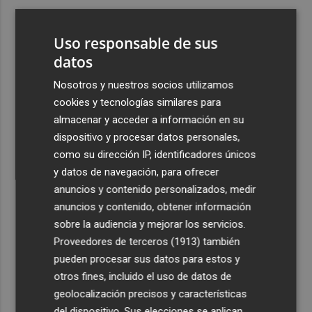
3
Ferran Torres, recibido con un baño de masas en su
pueblo: "Allá donde voy siempre digo que soy de Foios"
Uso responsable de sus
4
datos
Foios se vuelca con Ferran Torres
Nosotros y nuestros socios utilizamos
5
Las '200 vidas' que llevaron a Paco Rabal de Águilas a la
cookies y tecnologías similares para
cima del cine: un documental recupera la voz y la mirada
almacenar y acceder a información en su
del actor
dispositivo y procesar datos personales,
como su dirección IP, identificadores únicos
y datos de navegación, para ofrecer
anuncios y contenido personalizados, medir
anuncios y contenido, obtener información
sobre la audiencia y mejorar los servicios.
Recibe toda la actualidad de
Proveedores de terceros (1913)
también
Plaza Podcast en tu correo
pueden procesar sus datos para estos y
otros fines, incluido el uso de datos de
Quiero suscribirme
geolocalización precisos y características
del dispositivo. Sus elecciones se aplican