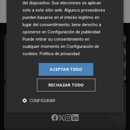
del dispositivo. Sus elecciones se aplican
solo a este sitio web. Algunos proveedores
pueden basarse en el interés legítimo en
lugar del consentimiento; tiene derecho a
oponerse en
Configuración de publicidad
.
Puede retirar su consentimiento en
Suscríbete al Boletín
cualquier momento en
Configuración de
cookies
.
Política de privacidad
Todos los días a primera hora en tu email
¡Quiero suscribirme!
ACEPTAR TODO
RECHAZAR TODO
Síguenos en redes
CONFIGURAR
Plaza Podcast, desde cualquier medio