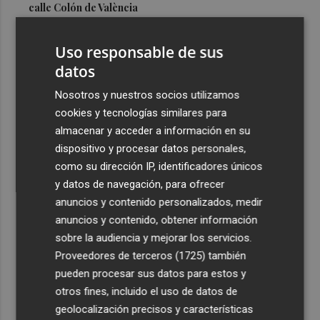
calle Colón de València
3
El Hospital del Vinalopó se consolida como referente en
Uso responsable de sus
la atención al nacimiento
datos
4
El proyecto 'Gramola' evalúa estrategias sostenibles
para reducir las alteraciones internas de la granada
Nosotros y nuestros socios utilizamos
mollar de Elche
cookies y tecnologías similares para
almacenar y acceder a información en su
5
El talento murciano conquista Cimeria: Dagnino ilustra
dispositivo y procesar datos personales,
'Aguas peligrosas' de Conan el Bárbaro
como su dirección IP, identificadores únicos
y datos de navegación, para ofrecer
anuncios y contenido personalizados, medir
anuncios y contenido, obtener información
sobre la audiencia y mejorar los servicios.
Recibe toda la actualidad de
Proveedores de terceros (1725)
también
Plaza Podcast en tu correo
pueden procesar sus datos para estos y
otros fines, incluido el uso de datos de
Quiero suscribirme
geolocalización precisos y características