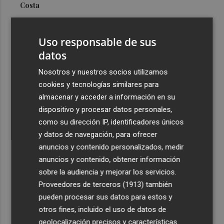
Costa
3
Más problemas en el lateral derecho: Monferrer sufre
una lesión muscular
Uso responsable de sus
4
datos
San Javier da viabilidad al nuevo contrato del transporte
urbano y a un hotel de cuatro estrellas en La Manga con
Nosotros y nuestros socios utilizamos
324 habitaciones
cookies y tecnologías similares para
5
Estos son los estrenos que abren la cartelera en agosto:
almacenar y acceder a información en su
de la comedia 'El último mono' a una nueva entrega de
dispositivo y procesar datos personales,
'La Patrulla Canina'
como su dirección IP, identificadores únicos
y datos de navegación, para ofrecer
anuncios y contenido personalizados, medir
anuncios y contenido, obtener información
sobre la audiencia y mejorar los servicios.
Proveedores de terceros (1913)
también
Recibe toda la actualidad de
pueden procesar sus datos para estos y
Plaza Podcast en tu correo
otros fines, incluido el uso de datos de
geolocalización precisos y características
Quiero suscribirme