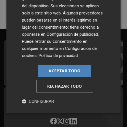
del dispositivo. Sus elecciones se aplican
solo a este sitio web. Algunos proveedores
pueden basarse en el interés legítimo en
lugar del consentimiento; tiene derecho a
oponerse en
Configuración de publicidad
.
Puede retirar su consentimiento en
cualquier momento en
Configuración de
Suscríbete al Boletín
cookies
.
Política de privacidad
Todos los días a primera hora en tu email
ACEPTAR TODO
¡Quiero suscribirme!
RECHAZAR TODO
Síguenos en redes
CONFIGURAR
Plaza Podcast, desde cualquier medio