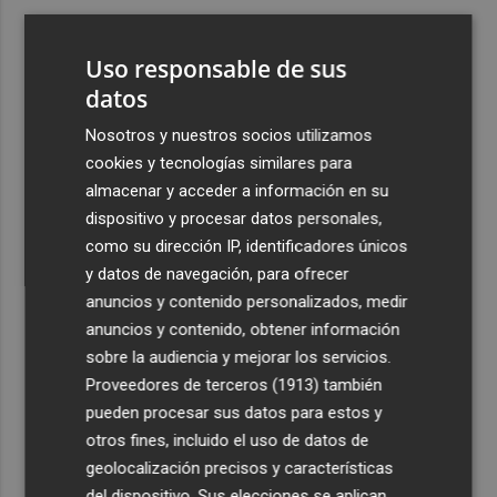
3
ViviFind, el buscador inmobiliario con IA surgido del
PCUMH, prepara sus primeras alianzas con el sector
Uso responsable de sus
4
datos
Castelló apuesta por convertir el eclipse en un referente
científico: recibirá a un gran equipo de expertos
Nosotros y nuestros socios utilizamos
5
El Villarreal anuncia a sus seis capitanes: Gerard
cookies y tecnologías similares para
Moreno, Foyth, Comesaña, Ayoze, Cardona y Logan
almacenar y acceder a información en su
Costa
dispositivo y procesar datos personales,
como su dirección IP, identificadores únicos
y datos de navegación, para ofrecer
anuncios y contenido personalizados, medir
anuncios y contenido, obtener información
sobre la audiencia y mejorar los servicios.
Recibe toda la actualidad de
Proveedores de terceros (1913)
también
Plaza Podcast en tu correo
pueden procesar sus datos para estos y
otros fines, incluido el uso de datos de
Quiero suscribirme
geolocalización precisos y características
del dispositivo. Sus elecciones se aplican