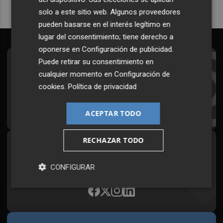
solo a este sitio web. Algunos proveedores
pueden basarse en el interés legítimo en
lugar del consentimiento; tiene derecho a
oponerse en
Configuración de publicidad
.
Puede retirar su consentimiento en
Suscríbete al Boletín
cualquier momento en
Configuración de
Todos los días a primera hora en tu email
cookies
.
Política de privacidad
¡Quiero suscribirme!
ACEPTAR TODO
RECHAZAR TODO
Síguenos en redes
Plaza Podcast, desde cualquier medio
CONFIGURAR