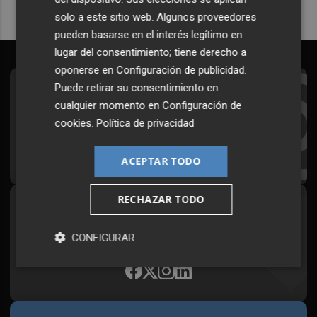
solo a este sitio web. Algunos proveedores
pueden basarse en el interés legítimo en
lugar del consentimiento; tiene derecho a
oponerse en
Configuración de publicidad
.
Puede retirar su consentimiento en
Suscríbete al Boletín
cualquier momento en
Configuración de
Todos los días a primera hora en tu email
cookies
.
Política de privacidad
¡Quiero suscribirme!
ACEPTAR TODO
RECHAZAR TODO
Síguenos en redes
Plaza Podcast, desde cualquier medio
CONFIGURAR