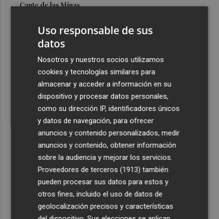
Cante de las Minas
3
El Castell de l'Olla de Altea 2026, en imágenes
Uso responsable de sus
datos
4
El Villarreal pone el broche de oro a la pretemporada
Nosotros y nuestros socios utilizamos
con una victoria contra el Galatasaray
cookies y tecnologías similares para
5
Kiat Lim preside por primera vez un partido en Mestalla
almacenar y acceder a información en su
dispositivo y procesar datos personales,
como su dirección IP, identificadores únicos
y datos de navegación, para ofrecer
anuncios y contenido personalizados, medir
anuncios y contenido, obtener información
sobre la audiencia y mejorar los servicios.
Recibe toda la actualidad de
Proveedores de terceros (1913)
también
Plaza Podcast en tu correo
pueden procesar sus datos para estos y
otros fines, incluido el uso de datos de
Quiero suscribirme
geolocalización precisos y características
del dispositivo. Sus elecciones se aplican