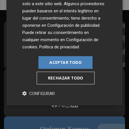
solo a este sitio web. Algunos proveedores
pueden basarse en el interés legítimo en
lugar del consentimiento; tiene derecho a
oponerse en
Configuración de publicidad
.
Suscríbete al Boletín
Puede retirar su consentimiento en
cualquier momento en
Configuración de
Todos los días a primera hora en tu email
cookies
.
Política de privacidad
¡Quiero suscribirme!
ACEPTAR TODO
RECHAZAR TODO
Síguenos en redes
Plaza Podcast, desde cualquier medio
CONFIGURAR
Quienes Somos