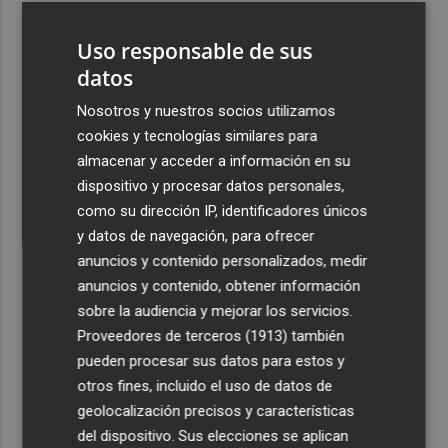
3
El homenaje a Ferran Torres en Foios, en imágenes
Uso responsable de sus
datos
4
Ferran Torres, recibido con un baño de masas en su
pueblo: "Allá donde voy siempre digo que soy de Foios"
Nosotros y nuestros socios utilizamos
cookies y tecnologías similares para
5
Foios se vuelca con Ferran Torres
almacenar y acceder a información en su
dispositivo y procesar datos personales,
como su dirección IP, identificadores únicos
y datos de navegación, para ofrecer
anuncios y contenido personalizados, medir
anuncios y contenido, obtener información
Recibe toda la actualidad de
sobre la audiencia y mejorar los servicios.
Proveedores de terceros (1913)
también
Plaza Podcast en tu correo
pueden procesar sus datos para estos y
Quiero suscribirme
otros fines, incluido el uso de datos de
geolocalización precisos y características
del dispositivo. Sus elecciones se aplican