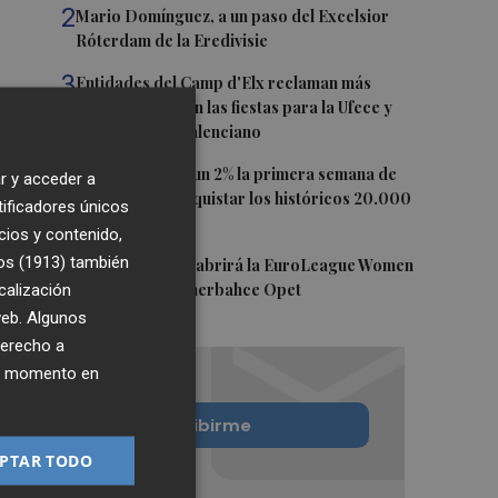
2
Mario Domínguez, a un paso del Excelsior
Róterdam de la Eredivisie
3
Entidades del Camp d'Elx reclaman más
protagonismo en las fiestas para la Ufece y
conciertos en valenciano
4
El Ibex 35 sube un 2% la primera semana de
r y acceder a
agosto tras conquistar los históricos 20.000
tificadores únicos
puntos
cios y contenido,
os (1913)
5
también
Valencia Basket abrirá la EuroLeague Women
calización
en casa ante Fenerbahce Opet
 web. Algunos
derecho a
ier momento en
Quiero suscribirme
PTAR TODO