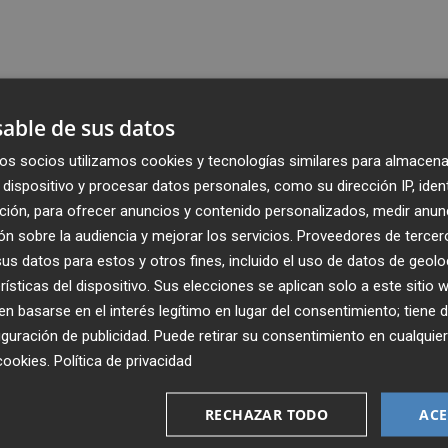
able de sus datos
os socios utilizamos cookies y tecnologías similares para almacena
dispositivo y procesar datos personales, como su dirección IP, iden
ción, para ofrecer anuncios y contenido personalizados, medir anun
n sobre la audiencia y mejorar los servicios.
Proveedores de tercer
s datos para estos y otros fines, incluido el uso de datos de geolo
rísticas del dispositivo. Sus elecciones se aplican solo a este sitio
 basarse en el interés legítimo en lugar del consentimiento; tiene 
guración de publicidad
. Puede retirar su consentimiento en cualqu
Recibe toda la actualidad de
cookies
.
Política de privacidad
Plaza Podcast en tu correo
RECHAZAR TODO
ACE