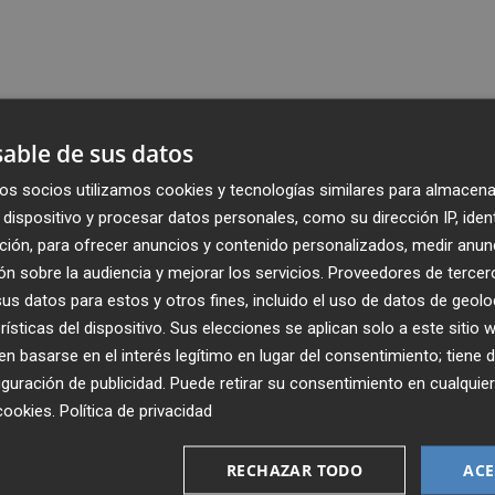
able de sus datos
os socios utilizamos cookies y tecnologías similares para almacena
dispositivo y procesar datos personales, como su dirección IP, iden
ción, para ofrecer anuncios y contenido personalizados, medir anun
n sobre la audiencia y mejorar los servicios.
Proveedores de tercer
s datos para estos y otros fines, incluido el uso de datos de geolo
rísticas del dispositivo. Sus elecciones se aplican solo a este sitio
 basarse en el interés legítimo en lugar del consentimiento; tiene 
guración de publicidad
. Puede retirar su consentimiento en cualqu
cookies
.
Política de privacidad
Recibe toda la actualidad de
Plaza Podcast en tu correo
RECHAZAR TODO
ACE