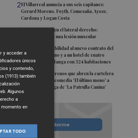
2
El Villarreal anuncia a sus seis capitanes:
Gerard Moreno, Foyth, Comesaña, Ayoze,
Cardona y Logan Costa
3
Más problemas en el lateral derecho:
Monferrer sufre una lesión muscular
4
San Javier da viabilidad al nuevo contrato del
r y acceder a
transporte urbano y a un hotel de cuatro
tificadores únicos
estrellas en La Manga con 324 habitaciones
cios y contenido,
5
Estos son los estrenos que abren la cartelera
os (1913)
también
en agosto: de la comedia 'El último mono' a
calización
una nueva entrega de 'La Patrulla Canina'
 web. Algunos
derecho a
ier momento en
Quiero suscribirme
PTAR TODO