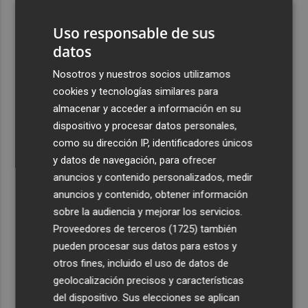
3
Affengruber: “Me gusta el estilo de juego del nuevo
entrenador del Elche CF”
Uso responsable de sus
datos
4
Detenido en Benidorm el ladrón especializado en robar
durante el desayuno de los hoteles
Nosotros y nuestros socios utilizamos
cookies y tecnologías similares para
5
La Socimi tuTECHÔ adquiere a Banco Sabadell 23
almacenar y acceder a información en su
viviendas para proyectos de inclusión residencial
dispositivo y procesar datos personales,
como su dirección IP, identificadores únicos
y datos de navegación, para ofrecer
anuncios y contenido personalizados, medir
anuncios y contenido, obtener información
Recibe toda la actualidad de
sobre la audiencia y mejorar los servicios.
Plaza Podcast en tu correo
Proveedores de terceros (1725)
también
pueden procesar sus datos para estos y
Quiero suscribirme
otros fines, incluido el uso de datos de
geolocalización precisos y características
del dispositivo. Sus elecciones se aplican