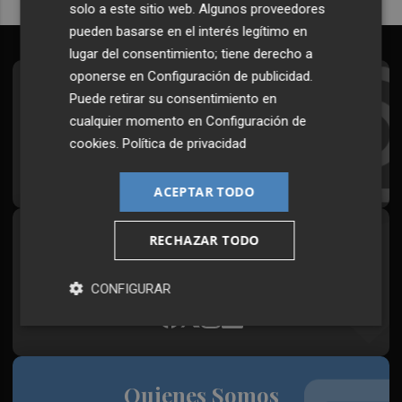
solo a este sitio web. Algunos proveedores
pueden basarse en el interés legítimo en
lugar del consentimiento; tiene derecho a
oponerse en
Configuración de publicidad
.
Suscríbete al Boletín
Puede retirar su consentimiento en
cualquier momento en
Configuración de
Todos los días a primera hora en tu email
cookies
.
Política de privacidad
¡Quiero suscribirme!
ACEPTAR TODO
RECHAZAR TODO
Síguenos en redes
Plaza Podcast, desde cualquier medio
CONFIGURAR
Quienes Somos