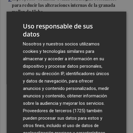
para reducir las alteraciones internas de la granada
mollar de Elche
3
María Escarmiento se suma a El Kanka en el cartel del
Uso responsable de sus
festival Epicentro de Mula
datos
4
UPCT Makers culmina con éxito un catamarán para
Nosotros y nuestros socios utilizamos
monitorizar el Mar Menor y ya prepara un dron
cookies y tecnologías similares para
submarino autónomo
almacenar y acceder a información en su
5
Una batea clochinera se hunde y otra sufre daños en un
dispositivo y procesar datos personales,
incidente con un buque en el puerto de Valencia
como su dirección IP, identificadores únicos
y datos de navegación, para ofrecer
anuncios y contenido personalizados, medir
anuncios y contenido, obtener información
sobre la audiencia y mejorar los servicios.
Proveedores de terceros (1725)
también
Recibe toda la actualidad de
pueden procesar sus datos para estos y
Plaza Podcast en tu correo
otros fines, incluido el uso de datos de
geolocalización precisos y características