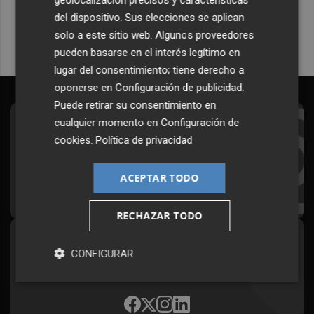
Quiero suscribirme
del dispositivo. Sus elecciones se aplican
solo a este sitio web. Algunos proveedores
pueden basarse en el interés legítimo en
lugar del consentimiento; tiene derecho a
oponerse en
Configuración de publicidad
.
Puede retirar su consentimiento en
cualquier momento en
Configuración de
Suscríbete al Boletín
cookies
.
Política de privacidad
Todos los días a primera hora en tu email
ACEPTAR TODO
¡Quiero suscribirme!
RECHAZAR TODO
Síguenos en redes
CONFIGURAR
Plaza Podcast, desde cualquier medio