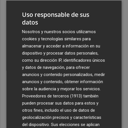
3
El CACV destaca la "credibilidad alcanzada" y la
Uso responsable de sus
creación de nuevas cátedras en su primer mandato
datos
4
Diakhaby: “La afición debe estar más unida con el club y
con nosotros”
Nosotros y nuestros socios utilizamos
cookies y tecnologías similares para
5
Pepelu: "Hasta la expulsión hemos trabajado como
almacenar y acceder a información en su
hemos entrenado"
dispositivo y procesar datos personales,
como su dirección IP, identificadores únicos
y datos de navegación, para ofrecer
anuncios y contenido personalizados, medir
anuncios y contenido, obtener información
Recibe toda la actualidad de
sobre la audiencia y mejorar los servicios.
Proveedores de terceros (1913)
también
Plaza Podcast en tu correo
pueden procesar sus datos para estos y
Quiero suscribirme
otros fines, incluido el uso de datos de
geolocalización precisos y características
del dispositivo. Sus elecciones se aplican