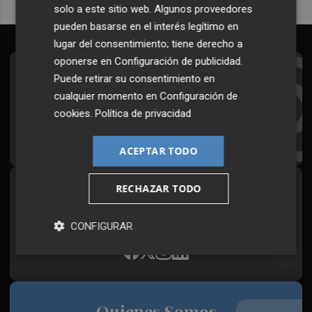
solo a este sitio web. Algunos proveedores
pueden basarse en el interés legítimo en
lugar del consentimiento; tiene derecho a
oponerse en
Configuración de publicidad
.
Suscríbete al Boletín
Puede retirar su consentimiento en
cualquier momento en
Configuración de
Todos los días a primera hora en tu email
cookies
.
Política de privacidad
¡Quiero suscribirme!
ACEPTAR TODO
RECHAZAR TODO
Síguenos en redes
Plaza Podcast, desde cualquier medio
CONFIGURAR
Quienes Somos