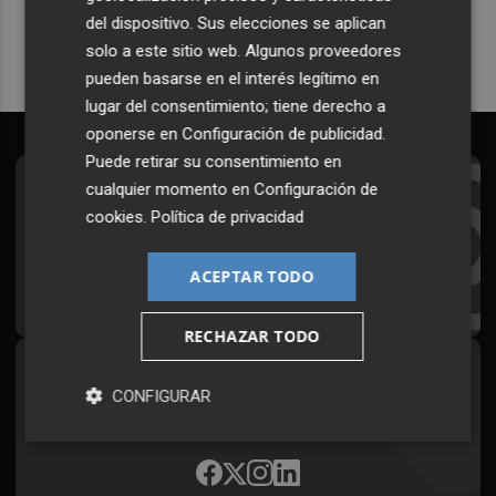
del dispositivo. Sus elecciones se aplican
solo a este sitio web. Algunos proveedores
pueden basarse en el interés legítimo en
lugar del consentimiento; tiene derecho a
oponerse en
Configuración de publicidad
.
Puede retirar su consentimiento en
cualquier momento en
Configuración de
Suscríbete al Boletín
cookies
.
Política de privacidad
Todos los días a primera hora en tu email
ACEPTAR TODO
¡Quiero suscribirme!
RECHAZAR TODO
Síguenos en redes
CONFIGURAR
Plaza Podcast, desde cualquier medio