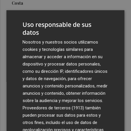
Costa
3
Más problemas en el lateral derecho: Monferrer sufre
una lesión muscular
Uso responsable de sus
4
datos
San Javier da viabilidad al nuevo contrato del transporte
urbano y a un hotel de cuatro estrellas en La Manga con
Nosotros y nuestros socios utilizamos
324 habitaciones
cookies y tecnologías similares para
5
Estos son los estrenos que abren la cartelera en agosto:
almacenar y acceder a información en su
de la comedia 'El último mono' a una nueva entrega de
dispositivo y procesar datos personales,
'La Patrulla Canina'
como su dirección IP, identificadores únicos
y datos de navegación, para ofrecer
anuncios y contenido personalizados, medir
anuncios y contenido, obtener información
sobre la audiencia y mejorar los servicios.
Proveedores de terceros (1913)
también
Recibe toda la actualidad de
pueden procesar sus datos para estos y
Plaza Podcast en tu correo
otros fines, incluido el uso de datos de
geolocalización precisos y características
Quiero suscribirme