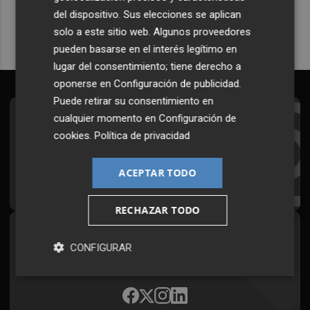
del dispositivo. Sus elecciones se aplican
solo a este sitio web. Algunos proveedores
pueden basarse en el interés legítimo en
lugar del consentimiento; tiene derecho a
oponerse en
Configuración de publicidad
.
Puede retirar su consentimiento en
cualquier momento en
Configuración de
Suscríbete al Boletín
cookies
.
Política de privacidad
Todos los días a primera hora en tu email
ACEPTAR TODO
¡Quiero suscribirme!
RECHAZAR TODO
Síguenos en redes
CONFIGURAR
Plaza Podcast, desde cualquier medio