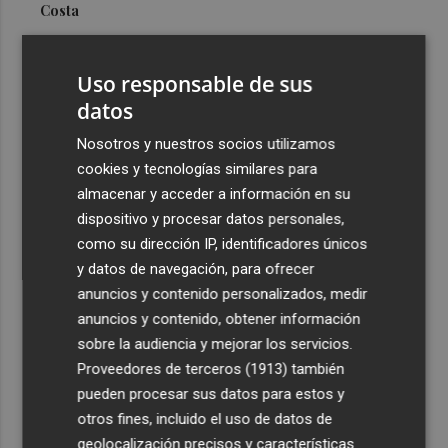
Costa
3
Más problemas en el lateral derecho: Monferrer sufre
una lesión muscular
Uso responsable de sus
4
datos
San Javier da viabilidad al nuevo contrato del transporte
urbano y a un hotel de cuatro estrellas en La Manga con
Nosotros y nuestros socios utilizamos
324 habitaciones
cookies y tecnologías similares para
5
Estos son los estrenos que abren la cartelera en agosto:
almacenar y acceder a información en su
de la comedia 'El último mono' a una nueva entrega de
dispositivo y procesar datos personales,
'La Patrulla Canina'
como su dirección IP, identificadores únicos
y datos de navegación, para ofrecer
anuncios y contenido personalizados, medir
anuncios y contenido, obtener información
sobre la audiencia y mejorar los servicios.
Proveedores de terceros (1913)
también
Recibe toda la actualidad de
pueden procesar sus datos para estos y
Plaza Podcast en tu correo
otros fines, incluido el uso de datos de
geolocalización precisos y características
Quiero suscribirme